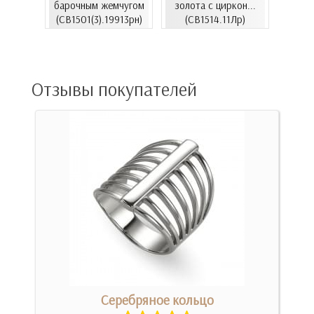
барочным жемчугом
золота с циркон...
06.4и)
цирко
(СВ1501(3).19913рн)
(СВ1514.11Лр)
Отзывы покупателей
Серебряное кольцо
Об