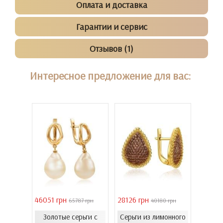
Оплата и доставка
Гарантии и сервис
Отзывов (1)
Интересное предложение для вас:
46051 грн
28126 грн
41731 
 грн
65787 грн
40180 грн
Золотые серьги с
Серьги из лимонного
еты с
Золо