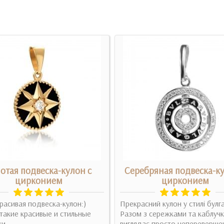
отая подвеска-кулон с
Серебряная подвеска-ку
цирконием
цирконием
расивая подвеска-кулон:)
Прекрасний кулон у стилі булга
акие красивые и стильные
Разом з сережками та каблуч
. ..
виглядає просто непереверше