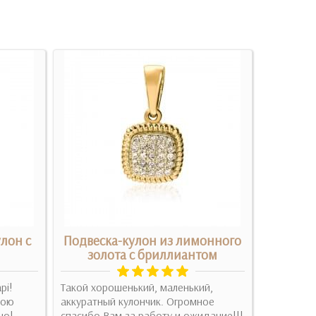
лон с
Подвеска-кулон из лимонного
Золото
золота с бриллиантом
Красивое 
рі!
Такой хорошенький, маленький,
брали на 
кою
аккуратный кулончик. Огромное
Подробн
но!
спасибо Вам за работу и ожидание!!!