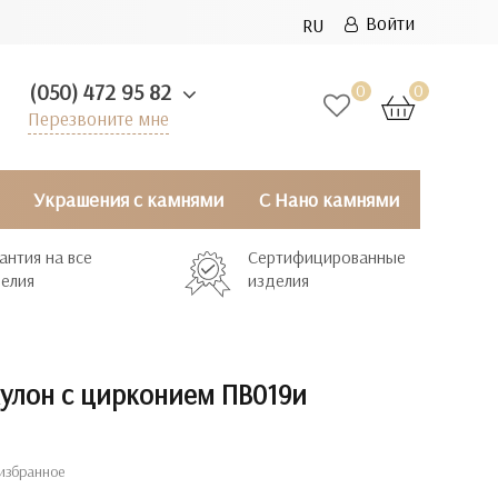
Войти
RU
(050) 472 95 82
0
0
Перезвоните мне
Украшения с камнями
С Нано камнями
антия на все
Сертифицированные
елия
изделия
кулон с цирконием ПВ019и
избранное