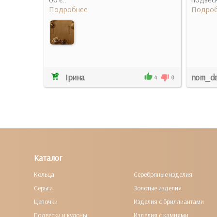
Подробнее
Подроб
Ірина
nom_d
1
0
4
0
Каталог
Кольца
Серебряные изделия
Серьги
Золотые изделия
Цепочки
Изделия с бриллиантами
Подвески и кулоны
Изделия с камнями