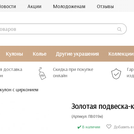
Новости
Акции
Молодоженам
Отзывы
Кулоны
Колье
Другие украшения
Коллекции
я доставка
Скидка при покупке
Гар
рн
онлайн
изд
кулон с цирконием
Золотая подвеска-
(Артикул: ПВ019и)
✔️ В наличии
Добавить в 