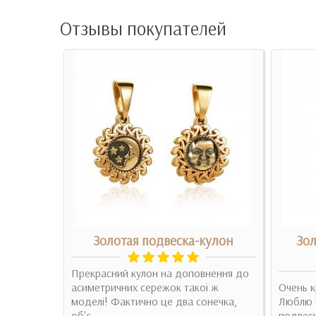
Отзывы покупателей
мчугом и
Золотая подвеска-кулон
Зол
Прекрасний кулон на доповнення до
ні
асиметричних сережок такої ж
Очень к
вка,
моделі! Фактично це два сонечка,
Люблю т
пису дуже
об'є..
подвески