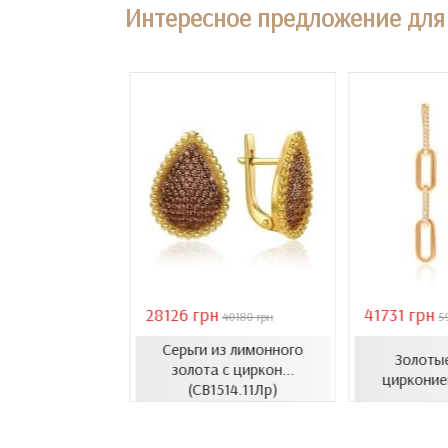
Интересное предложение для 
28126 грн
41731 грн
18407 грн
40180 грн
5
Серьги из лимонного
усеты с эмалью
Золотые
золота с циркон...
1206.4и)
цирконие
(СВ1514.11Лр)