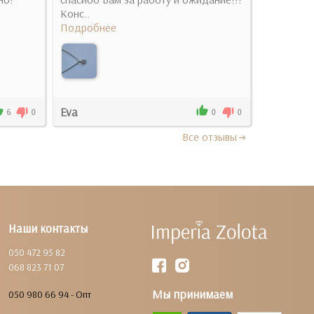
Конс..
Подробнее
Eva
Ульяна
6
0
0
0
Все отзывы
Наши контакты
050 472 95 82
068 823 71 07
Мы принимаем
050 980 66 94 - Опт