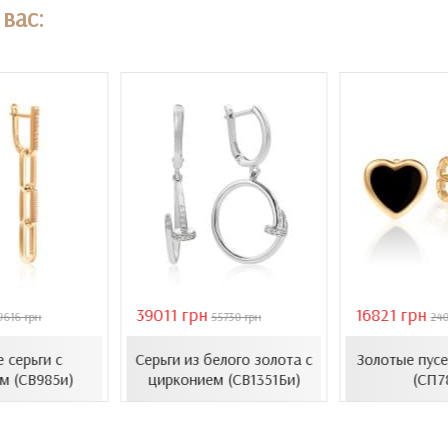
вас:
39011 грн
16821 грн
9616 грн
55730 грн
24
 серьги с
Серьги из белого золота с
Золотые пусе
м (СВ985и)
цирконием (СВ1351Би)
(СП7