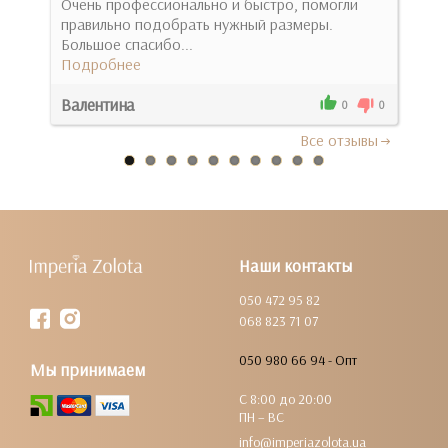
ку
Очень профессионально и быстро, помогли
Ува
правильно подобрать нужный размеры.
чому
Большое спасибо...
Под
Подробнее
Валентина
Іри
0
0
0
Все отзывы
Наши контакты
050 472 95 82
068 823 71 07
050 980 66 94 - Опт
Мы принимаем
С 8:00 до 20:00
ПН – ВС
info@imperiazolota.ua