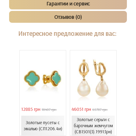
Гарантии и сервис
Отзывов (0)
Интересное предложение для вас:
12885 грн
46051 грн
28126 
6 грн
18407 грн
65787 грн
елого
Золотые серьги с
Серьг
Золотые пусеты с
чугом
барочным жемчугом
золот
эмалью (СП1206.4и)
913Бр)
(СВ1501(3).19913рн)
(С