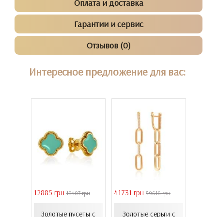
Оплата и доставка
Гарантии и сервис
Отзывов (0)
Интересное предложение для вас:
12885 грн
41731 грн
39011 
9 грн
18407 грн
59616 грн
ьги с
Серь
 и
Золотые пусеты с
Золотые серьги с