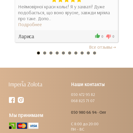
Неймовірної краси кольє! Я у захваті! Дуже
Розк
подобається, що воно ярусне, завжди мріяла
Дуже
про таке. Допо..
Под
Подробнее
Лариса
Вик
2
0
0
Все отзывы
Наши контакты
050 472 95 82
068 823 71 07
050 980 66 94 - Опт
Мы принимаем
С 8:00 до 20:00
ПН – ВС