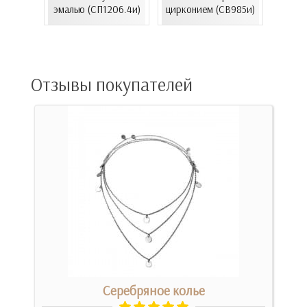
золот
..
эмалью (СП1206.4и)
цирконием (СВ985и)
(
13нр)
Отзывы покупателей
Серебряное колье