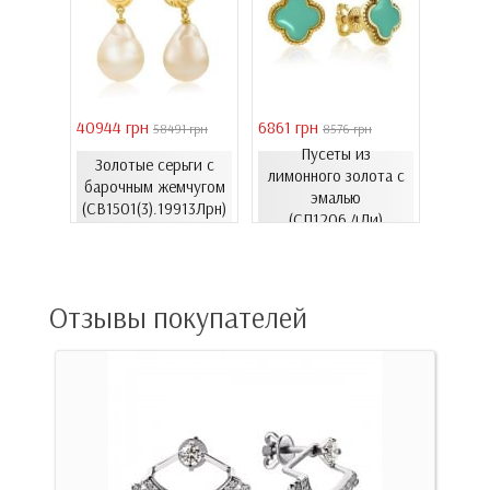
40944 грн
6861 грн
46051 
 грн
58491 грн
8576 грн
Пусеты из
Золотые серьги с
Золо
еты с
лимонного золота с
барочным жемчугом
бароч
06.4и)
эмалью
(СВ1501(3).19913Лрн)
(СВ15
(СП1206.4Ли)
Отзывы покупателей