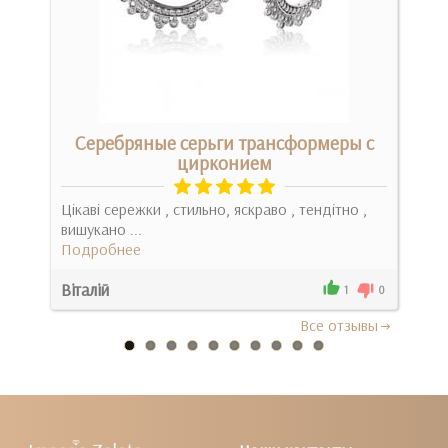
Серебряные серьги трансформеры с
цирконием
Одра
Цікаві сережки , стильно, яскраво , тендітно ,
виш
вишукано ...
не в
Подробнее
Под
Віталій
Сві
1
1
0
Все отзывы