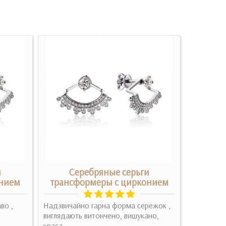
и
Серебряные серьги
Се
онием
трансформеры с цирконием
во ,
Надзвичайно гарна форма сережок ,
Прекрасні
виглядають витончено, вишукано,
Подробн
краса. ..