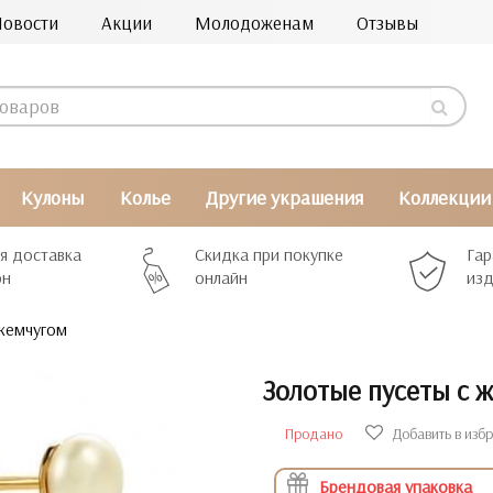
Новости
Акции
Молодоженам
Отзывы
Кулоны
Колье
Другие украшения
Коллекции
я доставка
Скидка при покупке
Гар
рн
онлайн
изд
жемчугом
Золотые пусеты с 
Продано
Добавить в изб
Брендовая упаковка