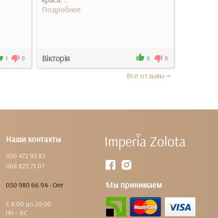
Подробнее
Вікторія
Катерина
1
0
0
0
Все отзывы
Наши контакты
050 472 95 82
068 823 71 07
Мы принимаем
050 980 66 94 - Опт
С 8:00 до 20:00
ПН – ВС