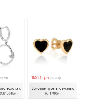
16821 грн
40944 грн
30 грн
24030 грн
584
Золотые с
ого золота с
Золотые пусеты с эмалью
барочным ж
(СВ1351Би)
(СП780и)
(СВ1501(3).