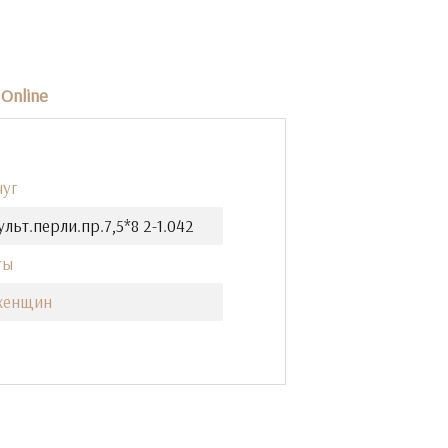
Online
уг
ульт.перли.пр.7,5*8 2-1.042
ты
женщин