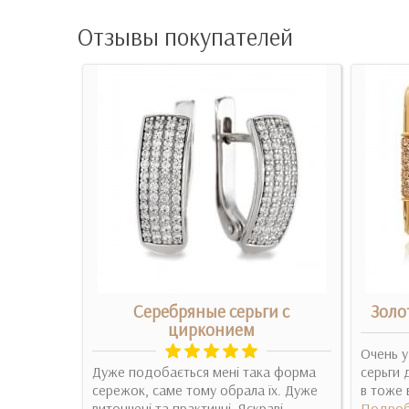
Отзывы покупателей
ги
Серебряные серьги с
Золо
цирконием
дизайну та
Очень у
ля будь-
Дуже подобається мені така форма
серьги 
сережок, саме тому обрала їх. Дуже
в тоже 
витончені та практичні. Яскраві,..
Подроб