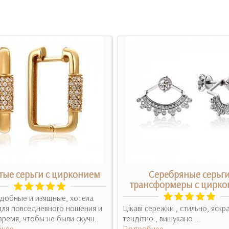
тые серьги с цирконием
Серебряные серьг
трансформеры с цирк
добные и изящные, хотела
для повседневного ношения и
Цікаві сережки , стильно, яскра
время, чтобы не были скучн..
тендітно , вишукано ...
нее
Подробнее