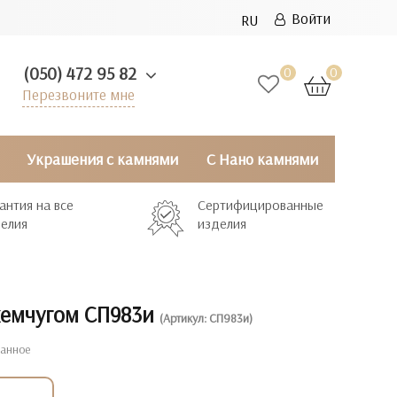
Войти
RU
(050) 472 95 82
0
0
Перезвоните мне
Украшения с камнями
С Нано камнями
антия на все
Сертифицированные
елия
изделия
жемчугом СП983и
(Артикул: СП983и)
ранное