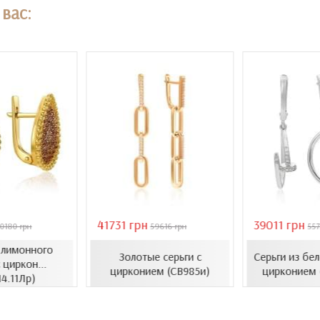
вас:
41731 грн
39011 грн
0180 грн
59616 грн
557
з лимонного
Золотые серьги с
Серьги из бел
 циркон...
цирконием (СВ985и)
цирконием 
14.11Лр)