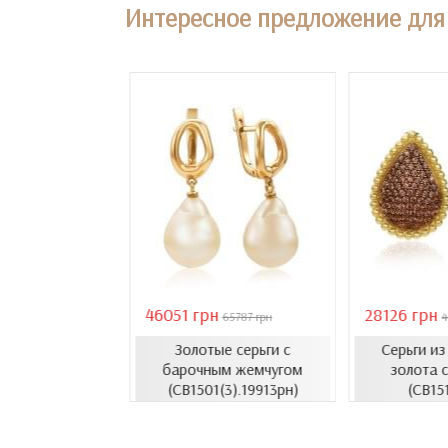
Интересное предложение для 
46051 грн
28126 грн
18407 грн
65787 грн
4
Золотые серьги с
Серьги и
усеты с эмалью
барочным жемчугом
золота с
1206.4и)
(СВ1501(3).19913рн)
(СВ15