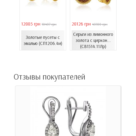
12885 грн
28126 грн
41731 
30 грн
18407 грн
40180 грн
елого
Серьги из лимонного
с
Золотые пусеты с
Золо
золота с циркон...
...
эмалью (СП1206.4и)
цирко
(СВ1514.11Лр)
00Бнк)
Отзывы покупателей