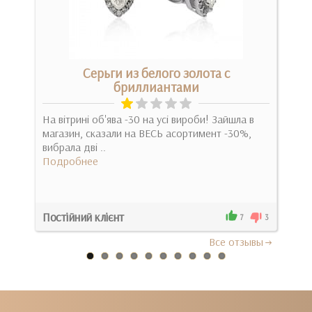
м
Серьги из белого золота с
бриллиантами
Сра
На вітрині об'ява -30 на усі вироби! Зайшла в
мно
магазин, сказали на ВЕСЬ асортимент -30%,
Под
вибрала дві ..
Подробнее
Постійний клієнт
Ири
1
7
3
Все отзывы