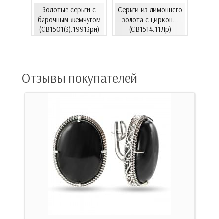
Золотые серьги с
Серьги из лимонного
еты с
Золо
барочным жемчугом
золота с циркон...
06.4и)
цирко
(СВ1501(3).19913рн)
(СВ1514.11Лр)
Отзывы покупателей