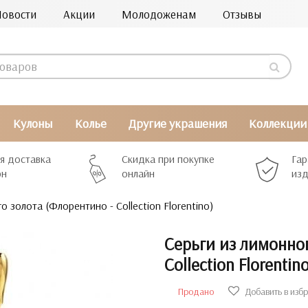
Новости
Акции
Молодоженам
Отзывы
Кулоны
Колье
Другие украшения
Коллекции
я доставка
Скидка при покупке
Гар
рн
онлайн
изд
 золота (Флорентино - Collection Florentino)
Серьги из лимонног
Collection Florenti
Продано
Добавить в изб