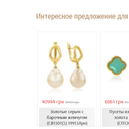
Интересное предложение для 
40944 грн
6861 грн
18407 грн
58491 грн
85
Золотые серьги с
Пусеты и
усеты с эмалью
барочным жемчугом
золота
1206.4и)
(СВ1501(3).19913Лрн)
(СП12