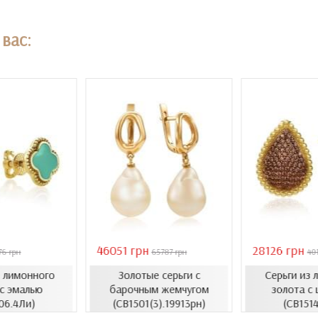
вас:
46051 грн
28126 грн
76 грн
65787 грн
40
з лимонного
Золотые серьги с
Серьги из 
 с эмалью
барочным жемчугом
золота с 
06.4Ли)
(СВ1501(3).19913рн)
(СВ1514