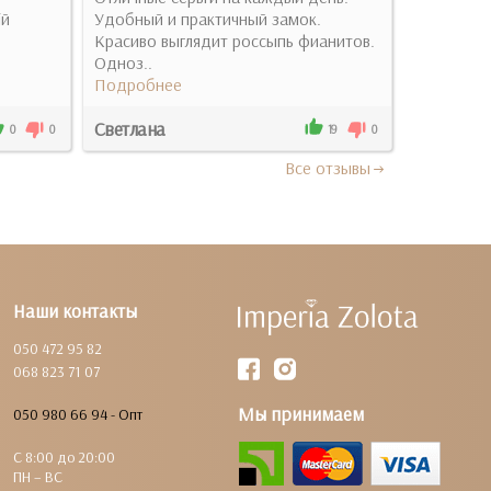
ій
Удобный и практичный замок.
мрія кожно
Красиво выглядит россыпь фианитов.
Подробн
Одноз..
Подробнее
Светлана
Наталія
0
0
19
0
Все отзывы
Наши контакты
050 472 95 82
068 823 71 07
Мы принимаем
050 980 66 94 - Опт
С 8:00 до 20:00
ПН – ВС