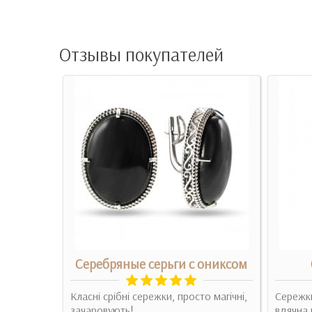
Отзывы покупателей
ги
Серебряные серьги с ониксом
еток с
Класні срібні сережки, просто магічні,
Сережки
зачаровують!
вдячна 