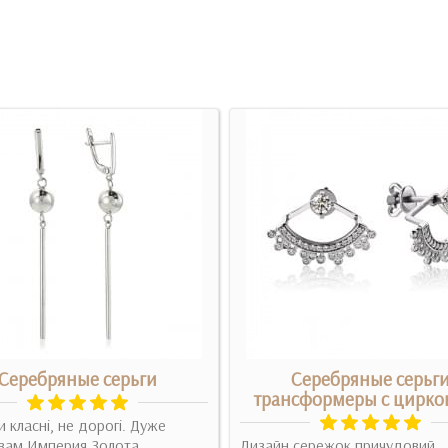
Серебряные серьги
Серебряные серьг
трансформеры с цирк
 класні, не дорогі. Дуже
вам Империя Золота...
Дизайн сережок причудовий,