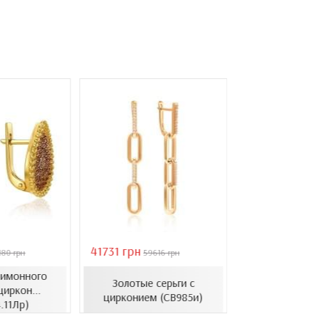
41731 грн
39011 грн
180 грн
59616 грн
5573
лимонного
Золотые серьги с
Серьги из бело
циркон...
цирконием (СВ985и)
цирконием (
.11Лр)