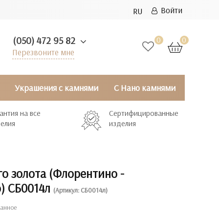
Войти
RU
(050) 472 95 82
0
0
Перезвоните мне
Украшения с камнями
С Нано камнями
антия на все
Сертифицированные
елия
изделия
о золота (Флорентино -
no) СБ0014л
(Артикул: СБ0014л)
ранное