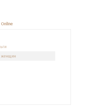
Online
ьги
я женщин