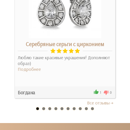
м
Серебряные серьги с цирконием
Люблю такие красивые украшения! Дополняют
Над
образ)
коро
Подробнее
Под
Богдана
Сла
0
1
0
Все отзывы