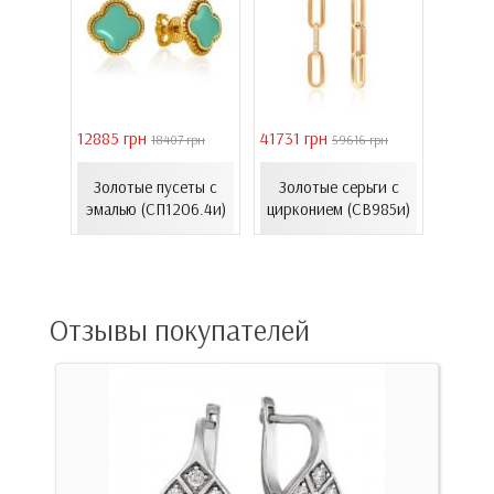
12885 грн
41731 грн
39011 
грн
18407 грн
59616 грн
ьги с
Серь
Золотые пусеты с
Золотые серьги с
ем
золот
эмалью (СП1206.4и)
цирконием (СВ985и)
)
(
Отзывы покупателей