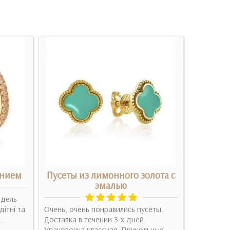
онием
Пусеты из лимонного золота с
С
эмалью
одель
Они прос
дітні та
Очень, очень понравились пусеты.
серьги , п
..
Доставка в течении 3-х дней.
Подробн
Упаковочка классная. Прикольные