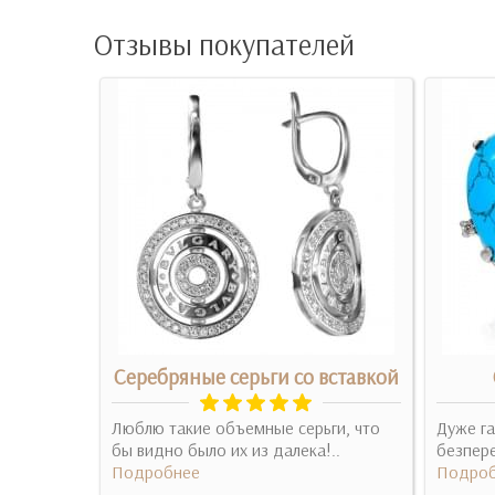
Отзывы покупателей
ги
Серебряные серьги со вставкой
конием
Люблю такие объемные серьги, что
Дуже га
, яскраві
бы видно было их из далека!..
безпере
..
Подробнее
Подроб