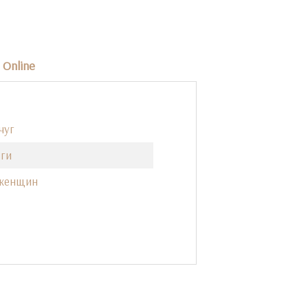
Online
чуг
ги
 женщин