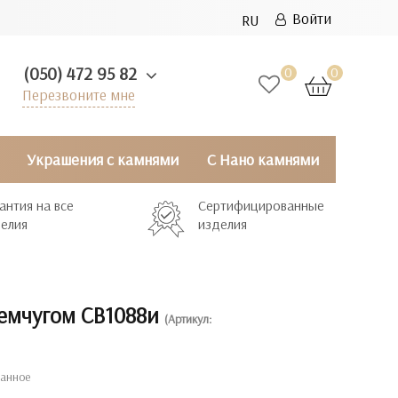
Войти
RU
(050) 472 95 82
0
0
Перезвоните мне
Украшения с камнями
С Нано камнями
антия на все
Сертифицированные
елия
изделия
жемчугом СВ1088и
(Артикул:
ранное