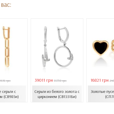
вас:
39011 грн
16821 грн
9616 грн
55730 грн
24
 серьги с
Серьги из белого золота с
Золотые пусе
м (СВ985и)
цирконием (СВ1351Би)
(СП7