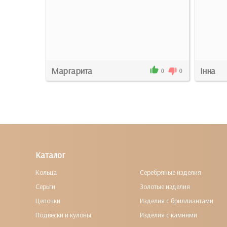
Маргарита
Інна
0
0
0
0
Каталог
Кольца
Серебряные изделия
Серьги
Золотые изделия
Цепочки
Изделия с бриллиантами
Подвески и кулоны
Изделия с камнями