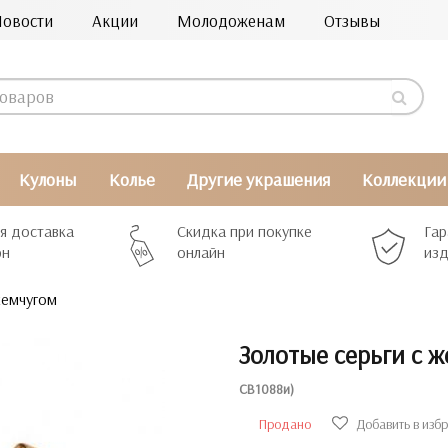
Новости
Акции
Молодоженам
Отзывы
Кулоны
Колье
Другие украшения
Коллекции
я доставка
Скидка при покупке
Гар
рн
онлайн
изд
жемчугом
Золотые серьги с 
СВ1088и)
Продано
Добавить в изб