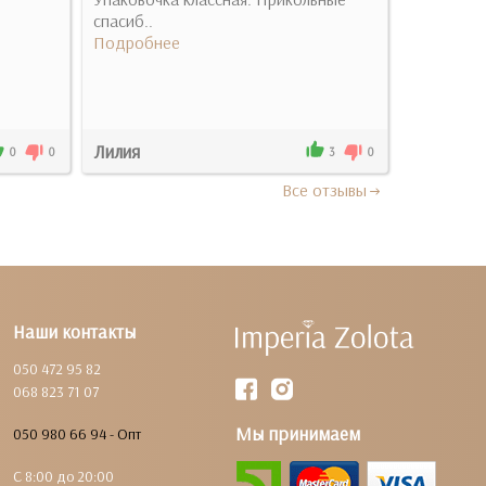
спасиб..
Подробнее
Лилия
Анастаси
0
0
3
0
Все отзывы
Наши контакты
050 472 95 82
068 823 71 07
Мы принимаем
050 980 66 94 - Опт
С 8:00 до 20:00