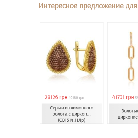
Интересное предложение для 
28126 грн
41731 грн
18407 грн
40180 грн
5
Серьги из лимонного
усеты с эмалью
Золотые
золота с циркон...
1206.4и)
цирконие
(СВ1514.11Лр)