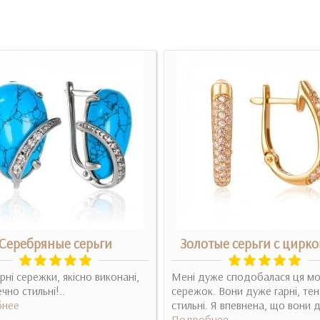
Серебряные серьги
Золотые серьги с цирк
рні сережки, якісно виконані,
Мені дуже сподобалася ця м
чно стильні!..
сережок. Вони дуже гарні, тен
нее
стильні. Я впевнена, що вони д
Подробнее