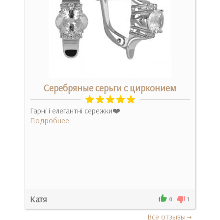
м
Серебряные серьги с цирконием
!
Гарні і елегантні сережки❤️
Сер
Подробнее
на 
прок
Под
Катя
Ири
0
0
1
Все отзывы