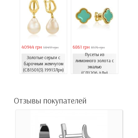
40944 грн
6861 грн
46051 
 грн
58491 грн
8576 грн
Пусеты из
Золотые серьги с
Золо
еты с
лимонного золота с
барочным жемчугом
бароч
06.4и)
эмалью
(СВ1501(3).19913Лрн)
(СВ15
(СП1206.4Ли)
Отзывы покупателей