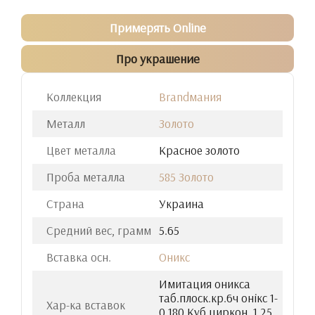
Примерять Online
Про украшение
Коллекция
Brandмания
Металл
Золото
Цвет металла
Красное золото
Проба металла
585 Золото
Страна
Украина
Средний вес, грамм
5.65
Вставка осн.
Оникс
Имитация оникса
таб.плоск.кр.6ч онiкс 1-
Хар-ка вставок
0.180 Куб.циркон. 1.25