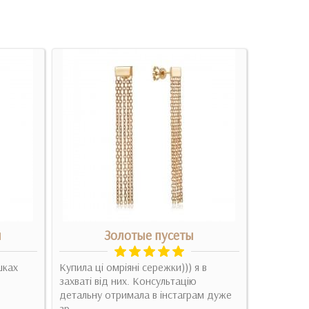
и
Золотые пусеты
Се
шках
Купила ці омріяні сережки))) я в
захваті від них. Консультацію
Прекрасні
детальну отримала в інстаграм дуже
форма. Си
зр..
вушках. Пр