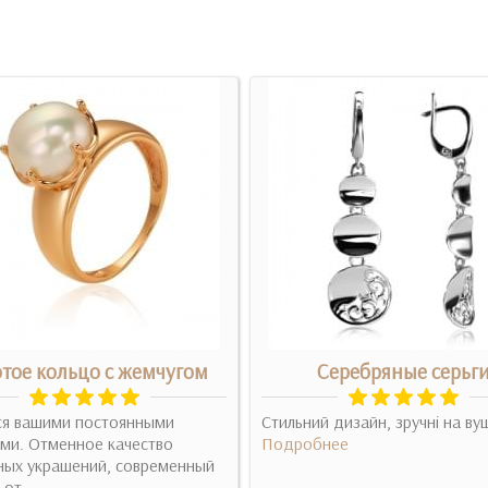
тое кольцо с жемчугом
Серебряные серьг
ся вашими постоянными
Стильний дизайн, зручні на ву
ми. Отменное качество
Подробнее
ных украшений, современный
 от..