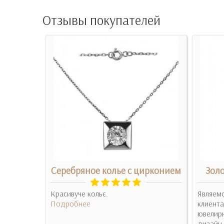
Отзывы покупателей
вставкой
Серебряное колье с цирконием
Золо
Красивуче кольє.
Являем
уть під
Подробнее
клиента
носила б
ювелир
дизайн,