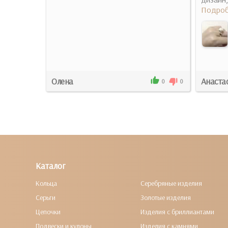
Подроб
Олена
Анаста
2
0
0
0
Каталог
Кольца
Серебряные изделия
Серьги
Золотые изделия
Цепочки
Изделия с бриллиантами
Подвески и кулоны
Изделия с камнями