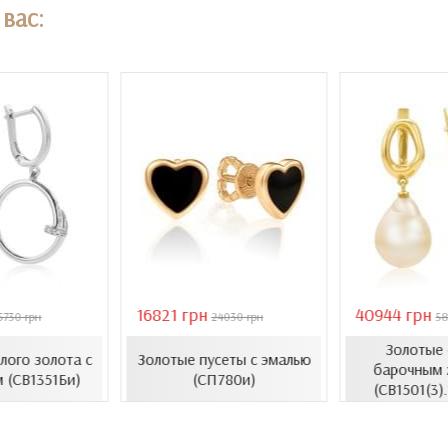
вас:
16821 грн
40944 грн
5730 грн
24030 грн
58
Золотые 
елого золота с
Золотые пусеты с эмалью
барочным 
 (СВ1351Би)
(СП780и)
(СВ1501(3)