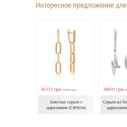
Интересное предложение для 
41731 грн
39011 грн
18407 грн
59616 грн
5
усеты с эмалью
Золотые серьги с
Серьги из б
1206.4и)
цирконием (СВ985и)
цирконием