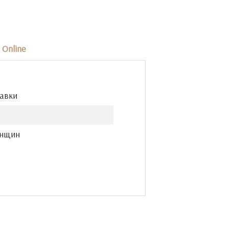
Online
тавки
енщин