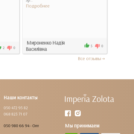
Подробнее
Подробн
Мироненко Надія
5
0
Катя
Василівна
2
0
Все отзывы
Наши контакты
050 472 95 82
068 823 71 07
Мы принимаем
050 980 66 94 - Опт