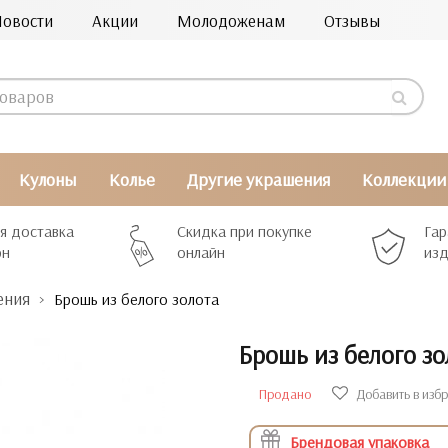
Новости
Акции
Молодоженам
Отзывы
Кулоны
Колье
Другие украшения
Коллекции
я доставка
Скидка при покупке
Гар
рн
онлайн
изд
ения
Брошь из белого золота
Брошь из белого з
Продано
Добавить в изб
Брендовая упаковка