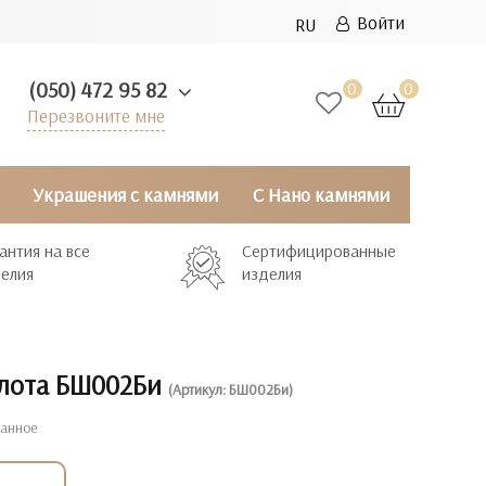
Войти
RU
(050) 472 95 82
0
0
Перезвоните мне
Украшения с камнями
С Нано камнями
антия на все
Сертифицированные
елия
изделия
олота БШ002Би
(Артикул: БШ002Би)
ранное