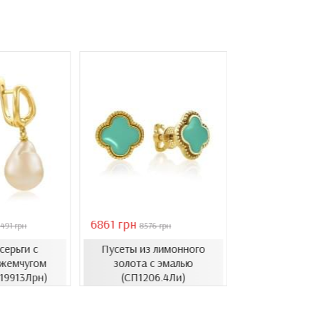
6861 грн
46051 грн
491 грн
8576 грн
6578
серьги с
Пусеты из лимонного
Золотые с
жемчугом
золота с эмалью
барочным ж
.19913Лрн)
(СП1206.4Ли)
(СВ1501(3).