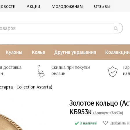
Новости
Акции
Молодоженам
Отзывы
Кулоны
Колье
Другие украшения
Коллекции
я доставка
Скидка при покупке
Гар
рн
онлайн
изд
арта - Collection Astarta)
Золотое кольцо (Аст
КБ953к
(Артикул: КБ953к)
✔️ В наличии
Добавить в 