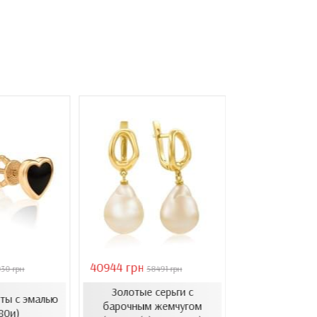
40944 грн
6861 грн
030 грн
58491 грн
8576 
Золотые серьги с
Пусеты из л
ты с эмалью
барочным жемчугом
золота с 
80и)