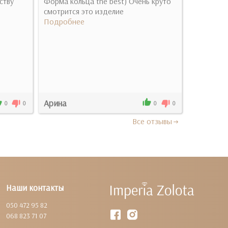
ству
Форма кольца the best) Очень круто
Дуже гарн
смотрится это изделие
про таку с
Подробнее
Подробн
Арина
Ірина
0
0
0
0
Все отзывы
Наши контакты
050 472 95 82
068 823 71 07