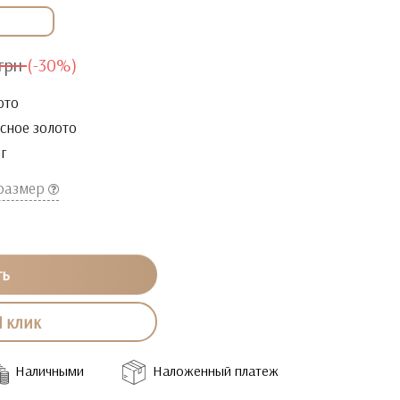
грн
(-30%)
ото
сное золото
2г
 размер
ть
1 клик
Наличными
Наложенный платеж