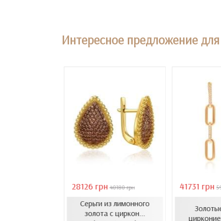
Интересное предложение для 
28126 грн
41731 грн
18407 грн
40180 грн
5
Серьги из лимонного
усеты с эмалью
Золотые
золота с циркон...
1206.4и)
цирконие