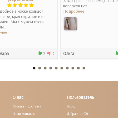
Заказ пришел вовремя,по каче
вопросов нет
добное в носке кольцо!
Подробнее
сное, края округлые и не
алец. Мы с мужем очень
ы..
нее
мара
Ольга
3
0
О нас
Пользователь
Оплата и доставка
Вход
Наши контакты
Избранное (0)