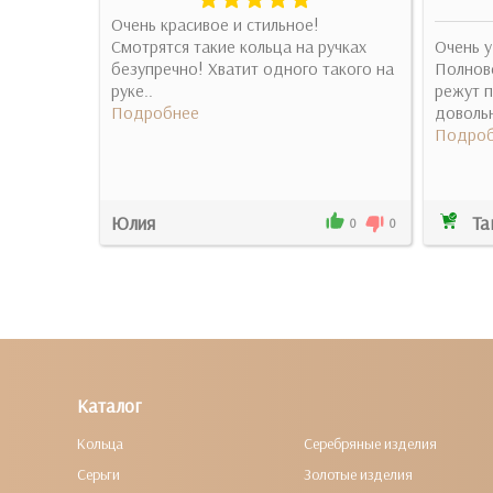
ечком,
Очень красивое и стильное!
Смотрятся такие кольца на ручках
Очень у
безупречно! Хватит одного такого на
Полнове
руке..
режут п
Подробнее
довольн
Подроб
Юлия
Та
1
0
0
0
Каталог
Кольца
Серебряные изделия
Серьги
Золотые изделия