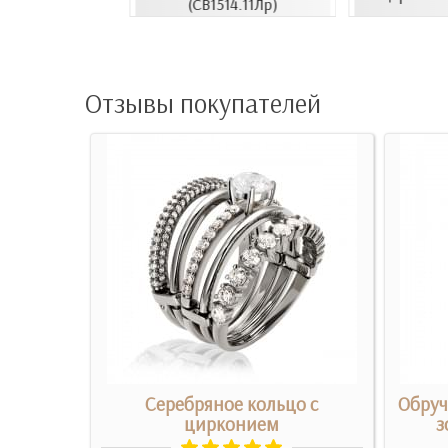
(СВ1514.11Лр)
Отзывы покупателей
о с
Серебряное кольцо с
Обруч
цирконием
з