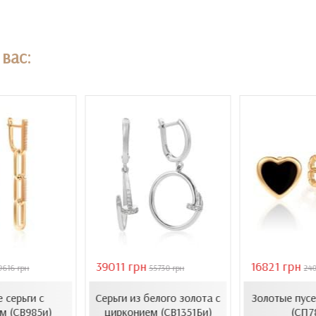
вас:
39011 грн
16821 грн
9616 грн
55730 грн
24
 серьги с
Серьги из белого золота с
Золотые пусе
м (СВ985и)
цирконием (СВ1351Би)
(СП7