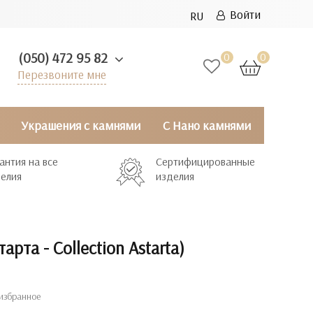
Войти
RU
(050) 472 95 82
0
0
Перезвоните мне
Украшения с камнями
С Нано камнями
антия на все
Сертифицированные
елия
изделия
арта - Collection Astarta)
избранное