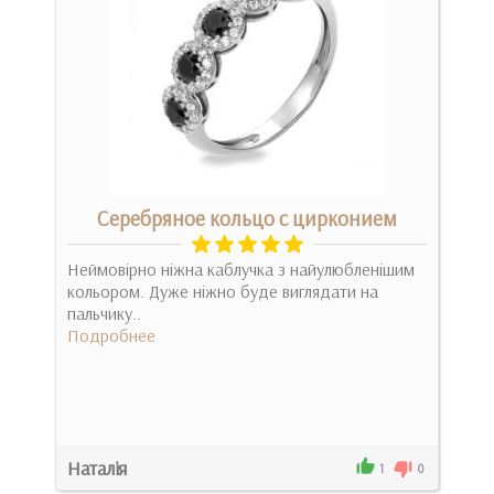
м
Серебряное кольцо с цирконием
Неймовірно ніжна каблучка з найулюбленішим
Дол
кольором. Дуже ніжно буде виглядати на
клас
пальчику..
соед
Подробнее
Под
Наталія
2
1
0