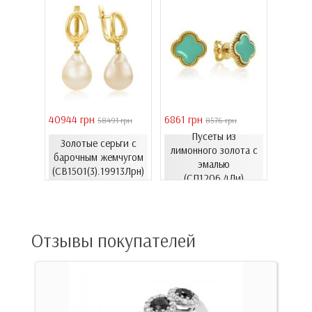
40944 грн
6861 грн
46051 
 грн
58491 грн
8576 грн
Пусеты из
Золотые серьги с
Золо
еты с
лимонного золота с
барочным жемчугом
бароч
06.4и)
эмалью
(СВ1501(3).19913Лрн)
(СВ15
(СП1206.4Ли)
Отзывы покупателей