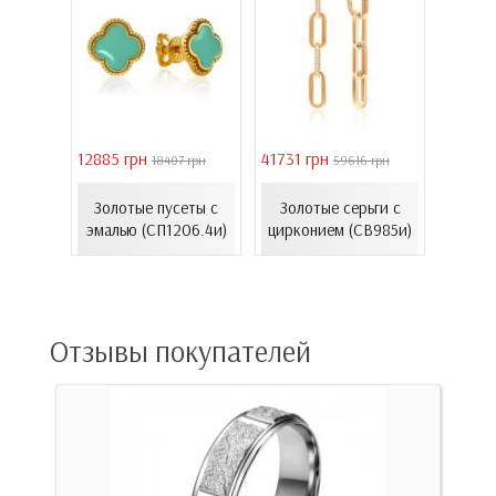
12885 грн
41731 грн
39011 
9 грн
18407 грн
59616 грн
ьги с
Серь
 и
Золотые пусеты с
Золотые серьги с
золот
..
эмалью (СП1206.4и)
цирконием (СВ985и)
(
13нр)
Отзывы покупателей