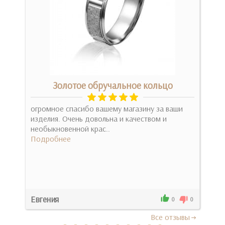
Золотое обручальное кольцо
мень
огромное спасибо вашему магазину за ваши
Оче
изделия. Очень довольна и качеством и
дей
необыкновенной крас..
Под
Подробнее
Евгения
0
0
0
Все отзывы