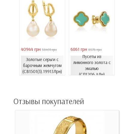
40944 грн
6861 грн
46051 
 грн
58491 грн
8576 грн
Пусеты из
Золотые серьги с
Золо
еты с
лимонного золота с
барочным жемчугом
бароч
06.4и)
эмалью
(СВ1501(3).19913Лрн)
(СВ15
(СП1206.4Ли)
Отзывы покупателей