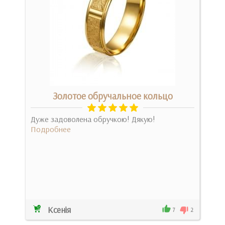
м
Золотое обручальное кольцо
Дуже задоволена обручкою! Дякую!
Подробнее
Не 
Дуже
чемн
Под
Ксенія
Віол
0
7
2