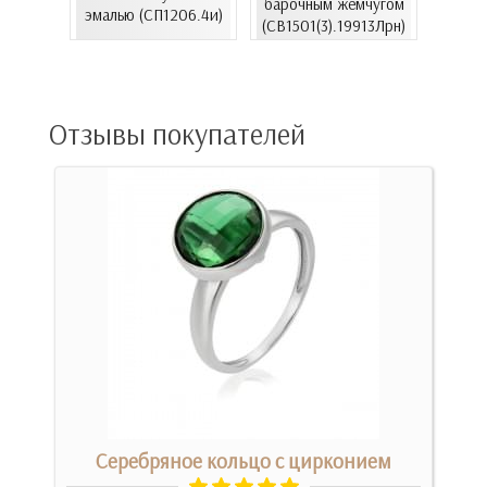
ахи...
барочным жемчугом
эмалью (СП1206.4и)
)
(СВ1501(3).19913Лрн)
(С
Отзывы покупателей
Серебряное кольцо с цирконием
Зол