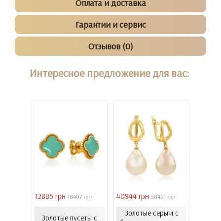
Оплата и доставка
Гарантии и сервис
Отзывов (0)
Интересное предложение для вас:
12885 грн
40944 грн
6861 г
 грн
18407 грн
58491 грн
онного
Золотые серьги с
Золотые пусеты с
лимон