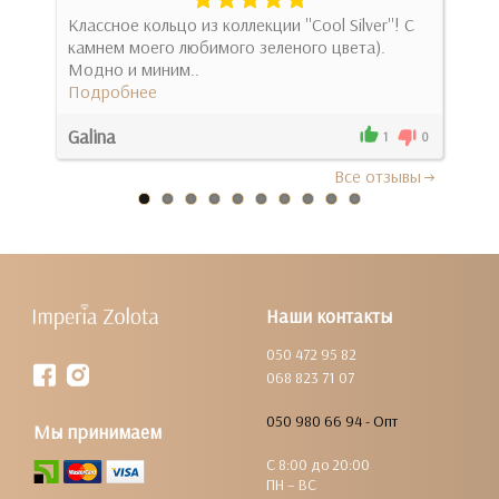
яка
Классное кольцо из коллекции ''Cool Silver''! С
Найз
..
камнем моего любимого зеленого цвета).
допо
Модно и миним..
Под
Подробнее
Galina
0
1
0
Все отзывы
Наши контакты
050 472 95 82
068 823 71 07
050 980 66 94 - Опт
Мы принимаем
С 8:00 до 20:00
ПН – ВС