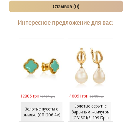
Отзывов (0)
Интересное предложение для вас:
12885 грн
46051 грн
28126 
 грн
18407 грн
65787 грн
з
Золотые серьги с
Серьг
Золотые пусеты с
лота с
барочным жемчугом
золот
эмалью (СП1206.4и)
939Лк)
(СВ1501(3).19913рн)
(С