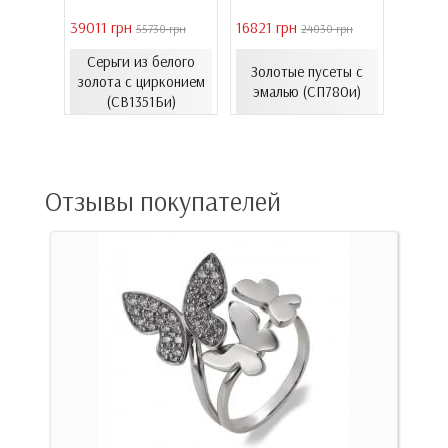
39011 грн
16821 грн
40944 
 грн
55730 грн
24030 грн
Серьги из белого
Золо
еты с
Золотые пусеты с
золота с цирконием
бароч
06.4и)
эмалью (СП780и)
(СВ1351Би)
(СВ150
Отзывы покупателей