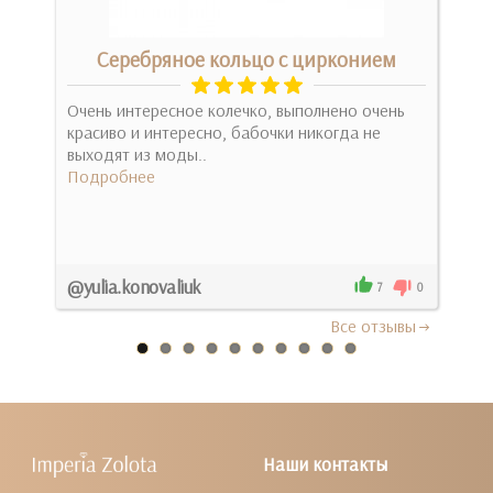
м
Серебряное кольцо с цирконием
Очень интересное колечко, выполнено очень
красиво и интересно, бабочки никогда не
Мол
выходят из моды..
форм
Подробнее
вгад
Под
@yulia.konovaliuk
Оль
1
7
0
Все отзывы
Наши контакты