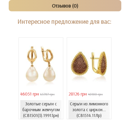
Отзывов (0)
Интересное предложение для вас:
46051 грн
28126 грн
41731 
 грн
65787 грн
40180 грн
Золотые серьги с
Серьги из лимонного
еты с
Золо
барочным жемчугом
золота с циркон...
06.4и)
цирко
(СВ1501(3).19913рн)
(СВ1514.11Лр)