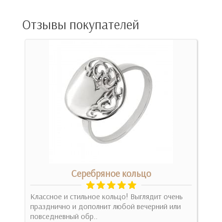
Отзывы покупателей
м
Серебряное кольцо
ожен
Классное и стильное кольцо! Выглядит очень
Дяк
празднично и дополнит любой вечерний или
за п
повседневный обр..
Ніжн