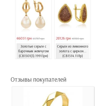
46051 грн
28126 грн
41731 
 грн
65787 грн
40180 грн
Золотые серьги с
Серьги из лимонного
еты с
Золо
барочным жемчугом
золота с циркон...
06.4и)
цирко
(СВ1501(3).19913рн)
(СВ1514.11Лр)
Отзывы покупателей