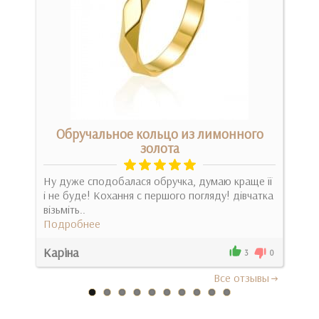
м
Обручальное кольцо из лимонного
золота
а
Дяку
Ну дуже сподобалася обручка, думаю краще її
розм
і не буде! Кохання с першого погляду! дівчатка
відм
візьміть..
Под
Подробнее
Каріна
Оле
0
3
0
Все отзывы