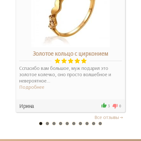
Золотое кольцо с цирконием
Сспасибо вам большое, муж подарил это
золотое колечко, оно просто волшебное и
Пон
невероятное...
изд
Подробнее
все 
Под
Ирина
Ана
0
3
0
Все отзывы