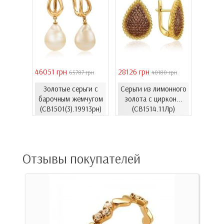
46051 грн
28126 грн
41731 
 грн
65787 грн
40180 грн
Золотые серьги с
Серьги из лимонного
еты с
Золо
барочным жемчугом
золота с циркон...
06.4и)
цирко
(СВ1501(3).19913рн)
(СВ1514.11Лр)
Отзывы покупателей