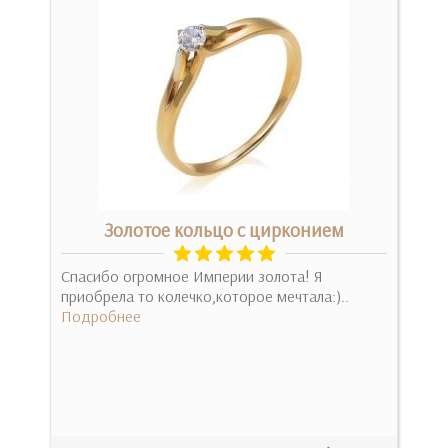
Золотое кольцо с цирконием
Спасибо огромное Империи золота! Я
Дяк
е
приобрела то колечко,которое мечтала:)..
конс
Подробнее
якіс
Под