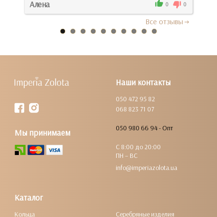
Алена
Кат
0
0
0
Все отзывы
Наши контакты
050 472 95 82
068 823 71 07
050 980 66 94 - Опт
Мы принимаем
С 8:00 до 20:00
ПН – ВС
info@imperiazolota.ua
Каталог
Кольца
Серебряные изделия