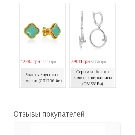
12885 грн
39011 грн
16821 
18407 грн
55730 грн
елого
Серьги из белого
с
Золотые пусеты с
Золо
золота с цирконием
...
эмалью (СП1206.4и)
эмал
(СВ1351Би)
00Бнк)
Отзывы покупателей