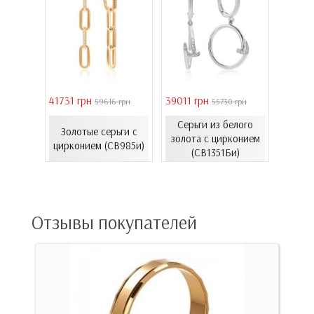
41731 грн
39011 грн
16821 
 грн
59616 грн
55730 грн
Серьги из белого
еты с
Золотые серьги с
Золо
золота с цирконием
06.4и)
цирконием (СВ985и)
эмал
(СВ1351Би)
Отзывы покупателей