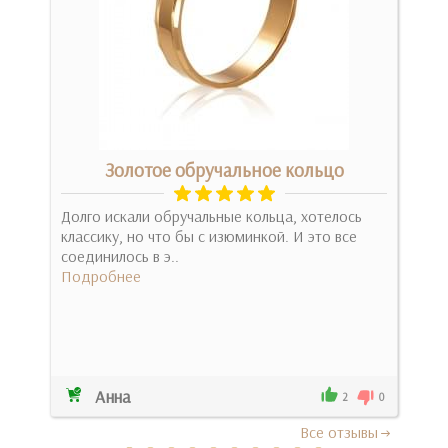
ота
Золотое обручальное кольцо
но
Долго искали обручальные кольца, хотелось
Кра
ня)
классику, но что бы с изюминкой. И это все
выг
соединилось в э..
подв
Подробнее
Под
Анна
Мар
0
2
0
Все отзывы