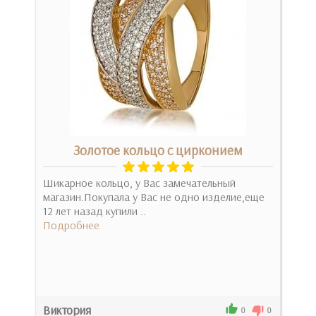
Золотое кольцо с цирконием
с
Шикарное кольцо, у Вас замечательный
Доб
 и
магазин.Покупала у Вас не одно изделие,еще
мас
12 лет назад купили ..
мер
Подробнее
Под
Виктория
Юл
0
0
0