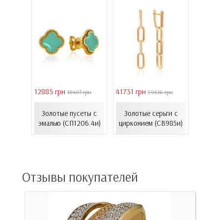
12885 грн
41731 грн
39011 
9 грн
18407 грн
59616 грн
ьги с
Серь
 и
Золотые пусеты с
Золотые серьги с
золот
..
эмалью (СП1206.4и)
цирконием (СВ985и)
(
13нр)
Отзывы покупателей