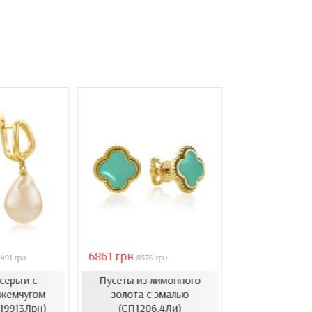
6861 грн
46051 грн
491 грн
8576 грн
6578
серьги с
Пусеты из лимонного
Золотые с
жемчугом
золота с эмалью
барочным ж
.19913Лрн)
(СП1206.4Ли)
(СВ1501(3).