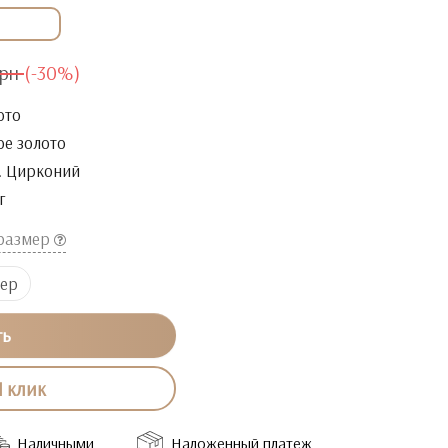
грн
(-30%)
ото
ое золото
. Цирконий
г
 размер
мер
ть
1 клик
Наличными
Наложенный платеж