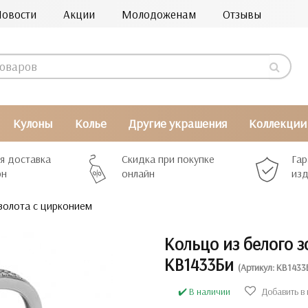
Новости
Акции
Молодоженам
Отзывы
Кулоны
Колье
Другие украшения
Коллекции
я доставка
Скидка при покупке
Гар
рн
онлайн
изд
золота с цирконием
Кольцо из белого 
КВ1433Би
(Артикул: КВ1433
✔️ В наличии
Добавить в 