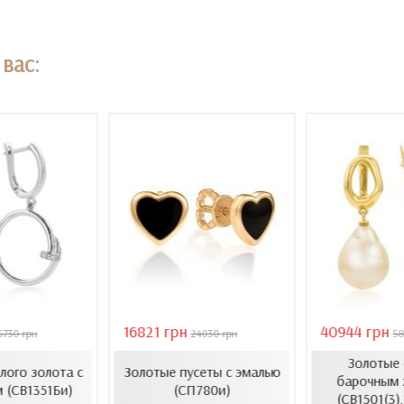
вас:
16821 грн
40944 грн
5730 грн
24030 грн
58
Золотые 
елого золота с
Золотые пусеты с эмалью
барочным 
 (СВ1351Би)
(СП780и)
(СВ1501(3)