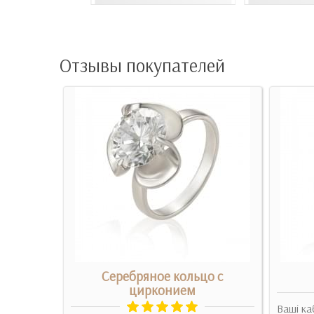
Отзывы покупателей
кольцо -
Серебряное кольцо с
ейка)
цирконием
Ваші ка