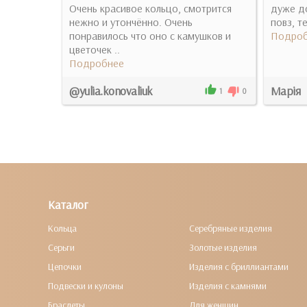
Очень красивое кольцо, смотрится
дуже д
нежно и утончённо. Очень
повз, т
понравилось что оно с камушков и
Подроб
цветочек ..
Подробнее
@yulia.konovaliuk
Марія
4
0
1
0
Каталог
Кольца
Серебряные изделия
Серьги
Золотые изделия
Цепочки
Изделия с бриллиантами
Подвески и кулоны
Изделия с камнями
Браслеты
Для женщин