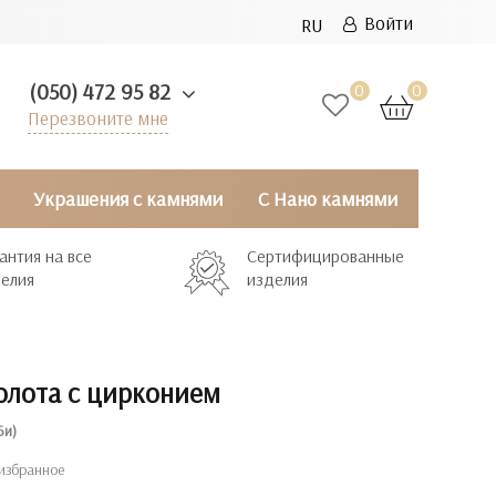
Войти
RU
(050) 472 95 82
0
0
Перезвоните мне
Украшения с камнями
С Нано камнями
антия на все
Сертифицированные
елия
изделия
золота с цирконием
Би)
избранное