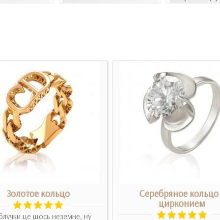
Золотое кольцо
Серебряное кольцо
цирконием
блучки це щось неземне, ну