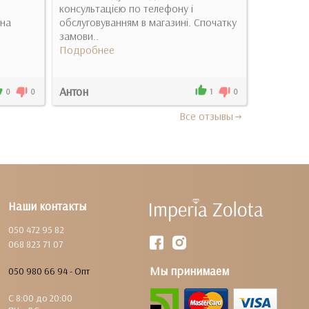
консультацією по телефону і
Женственн
жна
обслуговуванням в магазині. Спочатку
миллион!
замови..
Подробн
Подробнее
Антон
Ирина
0
0
1
0
Все отзывы
Наши контакты
050 472 95 82
068 823 71 07
Мы принимаем
050 980 66 94 - Опт
С 8:00 до 20:00