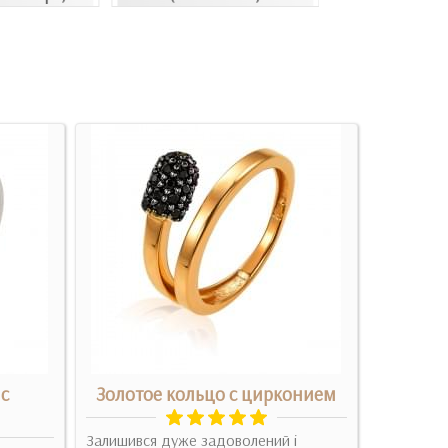
 с
Золотое кольцо с цирконием
Се
Залишився дуже задоволений і