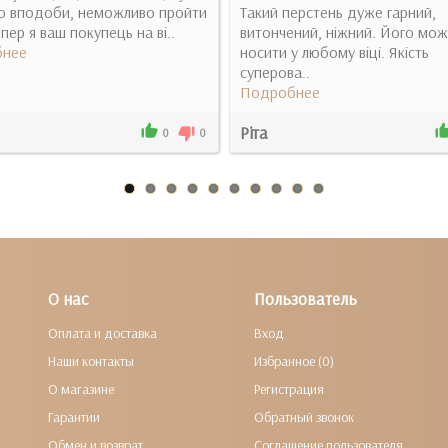
о вподоби, неможливо пройти
Такий перстень дуже гарний,
епер я ваш покупець на ві..
витончений, ніжний. Його мо
нее
носити у любому віці. Якість
суперова..
Подробнее
Ріта
0
0
О нас
Пользователь
Оплата и доставка
Вход
Наши контакты
Избранное (0)
О магазине
Регистрация
Гарантии
Обратный звонок
Обмен и возврат
Соглашение пользователя