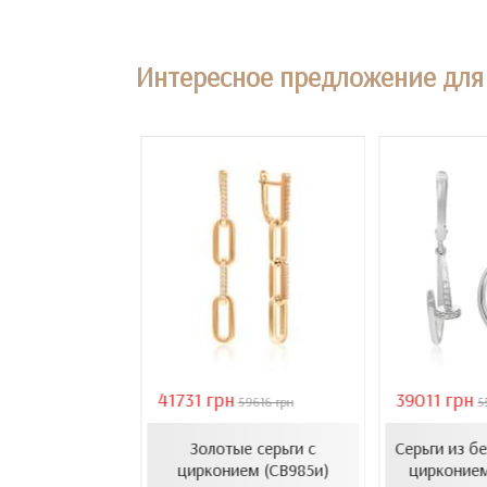
Интересное предложение для 
41731 грн
39011 грн
18407 грн
59616 грн
5
усеты с эмалью
Золотые серьги с
Серьги из б
1206.4и)
цирконием (СВ985и)
цирконием