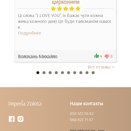
цирконием
Все
Ці слова "I LOVE YOU", їх бажає чути кожна
дос
жінка кожного дня) Це буде талісманом нашої
Под
л..
Подробнее
Волохань Михайло
Оле
0
4
0
Все отзывы
Наши контакты
050 472 95 82
068 823 71 07