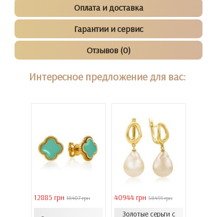
Оплата и доставка
Гарантии и сервис
Отзывов (0)
Интересное предложение для вас:
12885 грн
40944 грн
6861 г
 грн
18407 грн
58491 грн
онного
Золотые серьги с