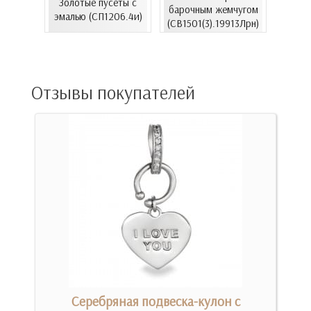
Золотые пусеты с
лимон
ахи...
барочным жемчугом
эмалью (СП1206.4и)
)
(СВ1501(3).19913Лрн)
(С
Отзывы покупателей
Серебряная подвеска-кулон с
Зо