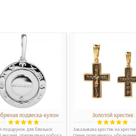
бряная подвеска-кулон
Золотой крестик
 подарунок для близької
Заказывала крестик на крести
 якісний, орегинальна робота,
Очень понравилось обращени