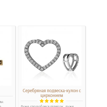
Серебряная подвеска-кулон с
Серебр
цирконием
ны.
е
Дуже сподобався підвісок, дуже
Ці слова "