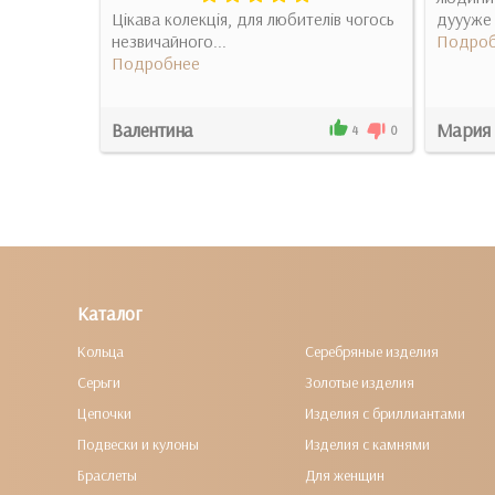
! Все как
Цікава колекція, для любителів чогось
дуууже
цу,
незвичайного...
Подроб
Подробнее
Валентина
Мария
2
0
4
0
Каталог
Кольца
Серебряные изделия
Серьги
Золотые изделия
Цепочки
Изделия с бриллиантами
Подвески и кулоны
Изделия с камнями
Браслеты
Для женщин