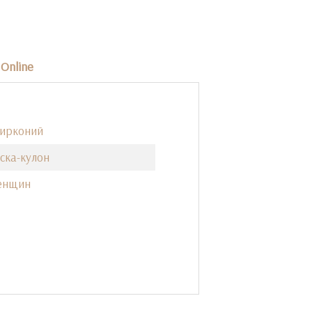
Online
Цирконий
ска-кулон
енщин