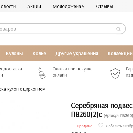
Новости
Акции
Молодоженам
Отзывы
Кулоны
Колье
Другие украшения
Коллекции
я доставка
Скидка при покупке
Гар
рн
онлайн
изд
ка-кулон с цирконием
Серебряная подвес
ПВ260(2)с
(Артикул: ПВ260(
Продано
Добавить в изб