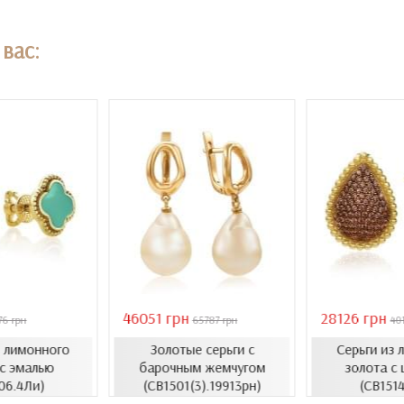
вас:
46051 грн
28126 грн
76 грн
65787 грн
40
з лимонного
Золотые серьги с
Серьги из 
 с эмалью
барочным жемчугом
золота с 
06.4Ли)
(СВ1501(3).19913рн)
(СВ1514