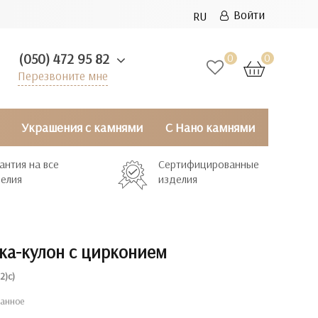
Войти
RU
(050) 472 95 82
0
0
Перезвоните мне
Украшения с камнями
С Нано камнями
антия на все
Сертифицированные
елия
изделия
ка-кулон с цирконием
2)с)
ранное