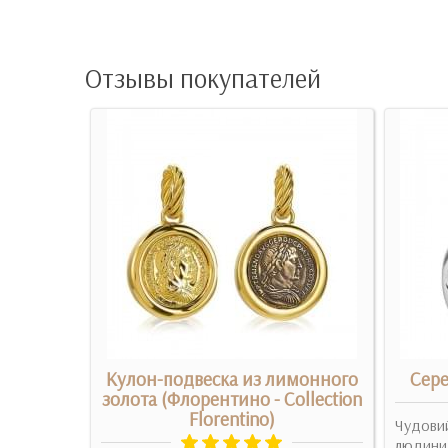
Отзывы покупателей
лон с
Кулон-подвеска из лимонного
Сере
золота (Флорентино - Collection
Florentino)
Чудовий
с
людини)