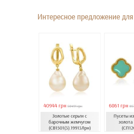
Интересное предложение для 
40944 грн
6861 грн
18407 грн
58491 грн
85
Золотые серьги с
Пусеты и
усеты с эмалью
барочным жемчугом
золота
1206.4и)
(СВ1501(3).19913Лрн)
(СП12