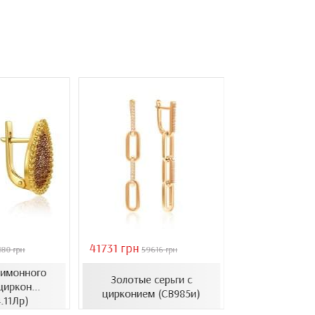
41731 грн
39011 грн
180 грн
59616 грн
5573
лимонного
Золотые серьги с
Серьги из бело
циркон...
цирконием (СВ985и)
цирконием (
.11Лр)