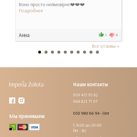
Воно просто неймовірне❤️❤️❤️
Мен
ю о
Подробнее
майж
- ла
Под
Анна
Мар
2
1
0
Все отзывы
Наши контакты
050 472 95 82
068 823 71 07
050 980 66 94 - Опт
Мы принимаем
С 8:00 до 20:00
ПН – ВС