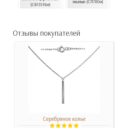
06.4и)
эмалью (СП780и)
(СВ1351Би)
(СВ150
Отзывы покупателей
Серебряное колье