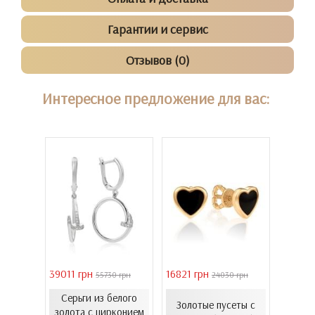
Гарантии и сервис
Отзывов (0)
Интересное предложение для вас:
39011 грн
16821 грн
40944 
 грн
55730 грн
24030 грн
Серьги из белого
Золо
еты с
Золотые пусеты с
золота с цирконием
бароч