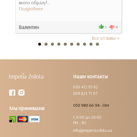
якого образу!..
одяг
Подробнее
пов
Под
Валентин
Анн
0
1
0
Все отзывы
Наши контакты
050 472 95 82
068 823 71 07
050 980 66 94 - Опт
Мы принимаем
С 8:00 до 20:00
ПН – ВС
info@imperiazolota.ua