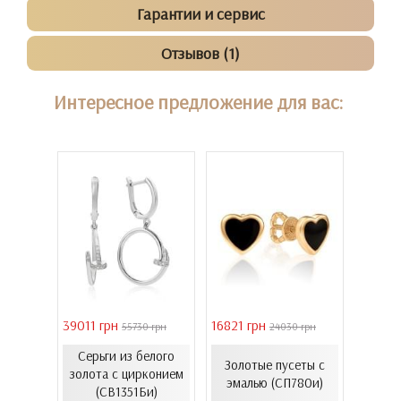
Гарантии и сервис
Отзывов (1)
Интересное предложение для вас:
39011 грн
16821 грн
40944 
 грн
55730 грн
24030 грн
Серьги из белого
Золо
ьги с
Золотые пусеты с
золота с цирконием
бароч
В985и)
эмалью (СП780и)
(СВ1351Би)
(СВ150