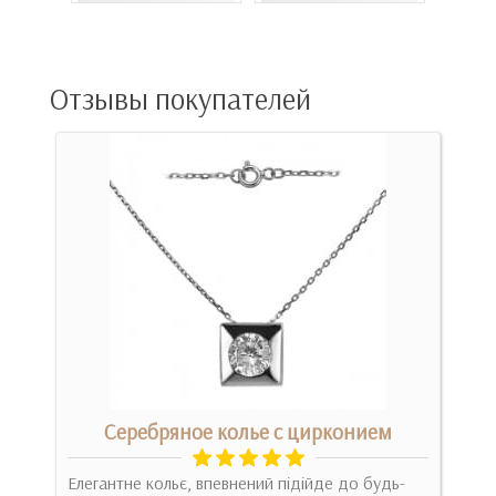
Отзывы покупателей
Серебряное колье с цирконием
льє
Елегантне кольє, впевнений підійде до будь-
Дуж