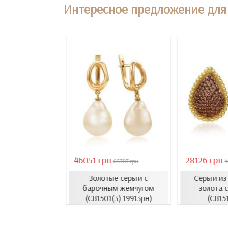
Интересное предложение для 
46051 грн
28126 грн
18407 грн
65787 грн
4
Золотые серьги с
Серьги и
усеты с эмалью
барочным жемчугом
золота с
1206.4и)
(СВ1501(3).19913рн)
(СВ15