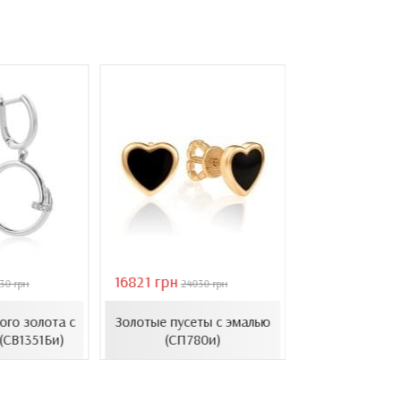
16821 грн
40944 грн
30 грн
24030 грн
584
Золотые с
ого золота с
Золотые пусеты с эмалью
барочным ж
(СВ1351Би)
(СП780и)
(СВ1501(3).