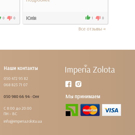
Юлія
Анна
0
0
1
0
Все отзывы
Наши контакты
050 472 95 82
068 823 71 07
Мы принимаем
050 980 66 94 - Опт
С 8:00 до 20:00
ПН – ВС
info@imperiazolota.ua