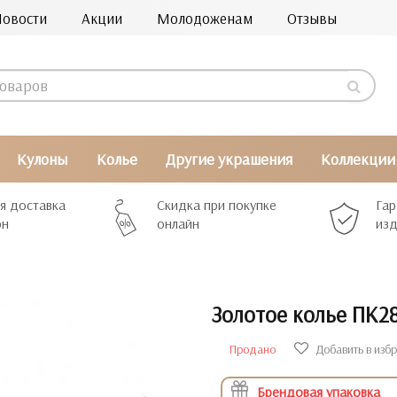
Новости
Акции
Молодоженам
Отзывы
Кулоны
Колье
Другие украшения
Коллекции
я доставка
Скидка при покупке
Гар
рн
онлайн
изд
Золотое колье ПК2
Продано
Добавить в изб
Брендовая упаковка