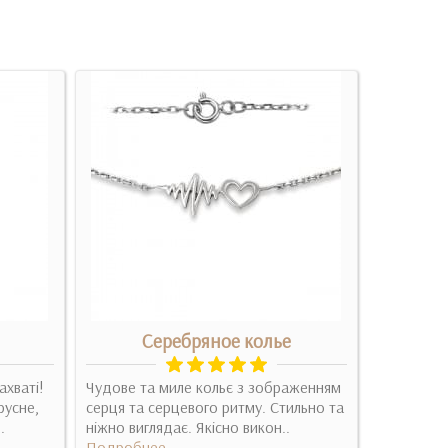
Серебряное колье
С
ахваті!
Чудове та миле кольє з зображенням
Воно про
русне,
серця та серцевого ритму. Стильно та
Подробн
.
ніжно виглядає. Якісно викон..
Подробнее