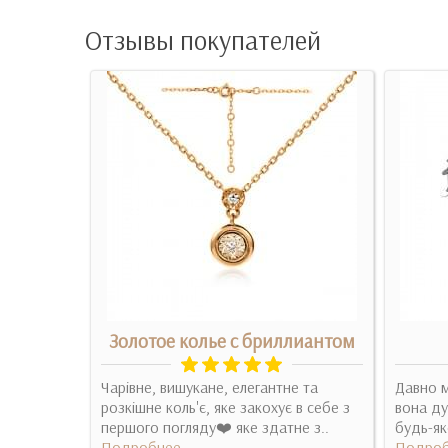
Отзывы покупателей
лиантом
Золотое колье с бриллиантом
не кольє,
Чарівне, вишукане, елегантне та
Давно м
розкішне коль'є, яке закохує в себе з
вона ду
першого погляду❤️ яке здатне з..
будь-як
Подробнее
Подроб