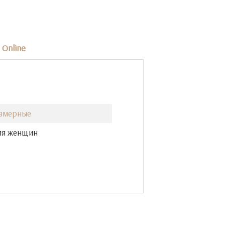
Online
азмерные
ля женщин