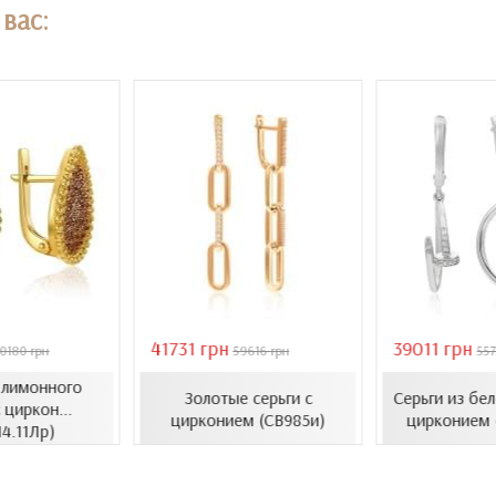
вас:
41731 грн
39011 грн
0180 грн
59616 грн
557
з лимонного
Золотые серьги с
Серьги из бел
 циркон...
цирконием (СВ985и)
цирконием 
14.11Лр)