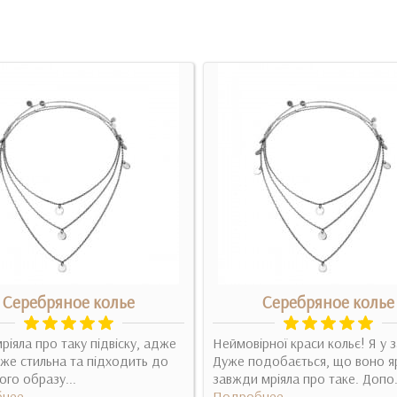
Серебряное колье
Серебряное колье
ріяла про таку підвіску, адже
Неймовірної краси кольє! Я у з
же стильна та підходить до
Дуже подобається, що воно я
ого образу...
завжди мріяла про таке. Допо.
нее
Подробнее