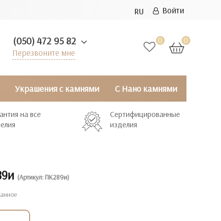
Войти
RU
(050) 472 95 82
0
0
Перезвоните мне
Украшения с камнями
С Нано камнями
антия на все
Сертифицированные
елия
изделия
89и
(Артикул: ПК289и)
ранное