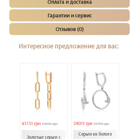
Оплата и доставка
Гарантии и сервис
Отзывов (0)
Интересное предложение для вас:
41731 грн
39011 грн
16821 
 грн
59616 грн
55730 грн
Серьги из белого
еты с
Золотые серьги с
Золо