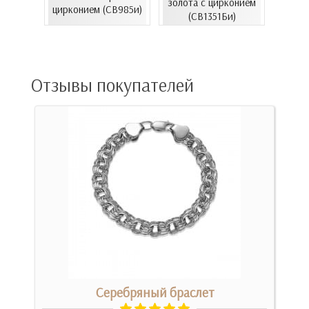
золота с цирконием
06.4и)
цирконием (СВ985и)
эмал
(СВ1351Би)
Отзывы покупателей
Серебряный браслет