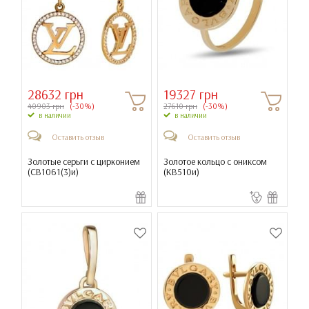
28632 грн
19327 грн
40903 грн
(-30%)
27610 грн
(-30%)
в наличии
в наличии
Оставить отзыв
Оставить отзыв
Золотые серьги с цирконием
Золотое кольцо с ониксом
(
СВ1061(3)и
)
(
КВ510и
)