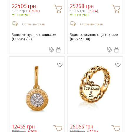
22405 грн
25268 грн
32007 грн
(-30%)
36097 грн
(-30%)
в наличии
в наличии
Оставить отзыв
Оставить отзыв
Золотые пусеты с ониксом
Золотое кольцо с цирконием
(
СП295(2)и
)
(
КВ672.10и
)
12455 грн
25053 грн
17793 грн
(-30%)
35790 грн
(-30%)