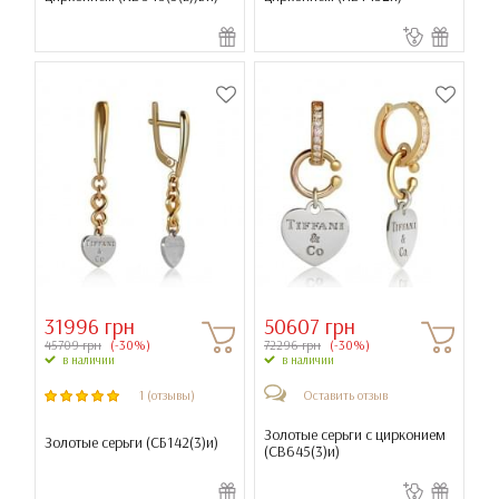
31996 грн
50607 грн
45709 грн
(-30%)
72296 грн
(-30%)
в наличии
в наличии
1 (отзывы)
Оставить отзыв
Золотые серьги с цирконием
Золотые серьги (
СБ142(3)и
)
(
СВ645(3)и
)