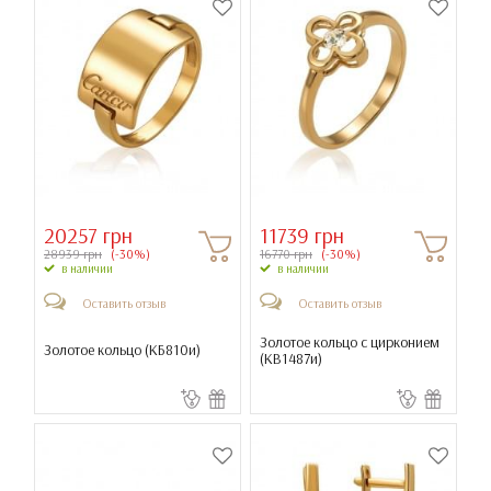
20257 грн
11739 грн
28939 грн
(-30%)
16770 грн
(-30%)
в наличии
в наличии
Оставить отзыв
Оставить отзыв
Золотое кольцо с цирконием
Золотое кольцо (
КБ810и
)
(
КВ1487и
)