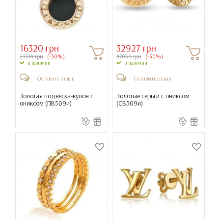
16320 грн
32927 грн
23314 грн
(-30%)
47039 грн
(-30%)
в наличии
в наличии
Оставить отзыв
Оставить отзыв
Золотая подвеска-кулон с
Золотые серьги с ониксом
ониксом (
ПВ509и
)
(
СВ509и
)