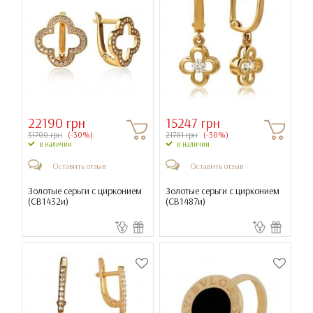
22190 грн
15247 грн
31700 грн
(-30%)
21781 грн
(-30%)
в наличии
в наличии
Оставить отзыв
Оставить отзыв
Золотые серьги с цирконием
Золотые серьги с цирконием
(
СВ1432и
)
(
СВ1487и
)