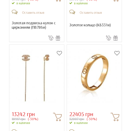
в наличии
в наличии
Оставить отзыв
Оставить отзыв
Золотая подвеска-кулон с
Золотое кольцо (
КБ331и
)
цирконием (
ПВ786и
)
13242 грн
22405 грн
18917 грн
(-30%)
32007 грн
(-30%)
в наличии
в наличии