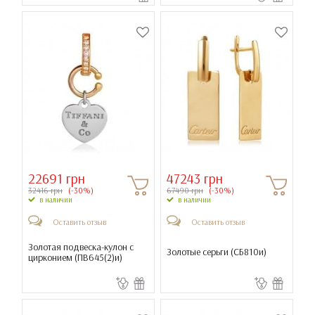
22691 грн
47243 грн
32416 грн
(-30%)
67490 грн
(-30%)
в наличии
в наличии
Оставить отзыв
Оставить отзыв
Золотая подвеска-кулон с
Золотые серьги (
СБ810и
)
цирконием (
ПВ645(2)и
)