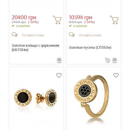
20400 грн
10594 грн
29143 грн
(-30%)
15134 грн
(-30%)
в наличии
в наличии
Оставить отзыв
Оставить отзыв
Золотое кольцо с цирконием
Золотые пусеты (
СП360и
)
(
КВ1384и
)