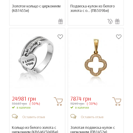
Золотое кольцо с цирконием
Подвеска-кулон из белого
(
КВ1455и
)
золота с о... (
ПВ509Би
)
24981 грн
7874 грн
35687 грн
(-30%)
11249 грн
(-30%)
в наличии
в наличии
Оставить отзыв
Оставить отзыв
Кольцо из белого золота с
Золотая подвеска-кулон с
цирконием (
КВ646(5(в))Би
)
цирконием (
ПВ1432и
)