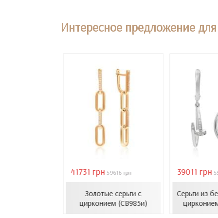
Интересное предложение для 
41731 грн
39011 грн
18407 грн
59616 грн
5
усеты с эмалью
Золотые серьги с
Серьги из б
1206.4и)
цирконием (СВ985и)
цирконием