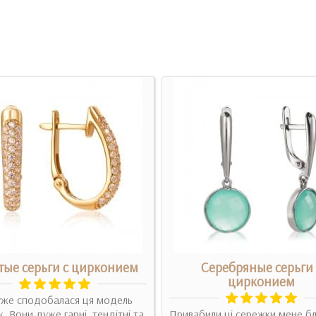
тые серьги с цирконием
Серебряные серьги 
цирконием
уже сподобалася ця модель
. Вони дуже гарні, тендітні та
Привабили ці сережки мене б