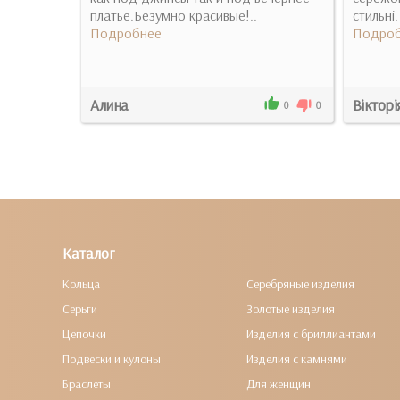
платье.Безумно красивые!..
стильні
Подробнее
Подроб
Алина
Вікторі
1
0
0
0
Каталог
Кольца
Серебряные изделия
Серьги
Золотые изделия
Цепочки
Изделия с бриллиантами
Подвески и кулоны
Изделия с камнями
Браслеты
Для женщин