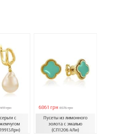
6861 грн
46051 грн
491 грн
8576 грн
6578
серьги с
Пусеты из лимонного
Золотые с
жемчугом
золота с эмалью
барочным ж
.19913Лрн)
(СП1206.4Ли)
(СВ1501(3).