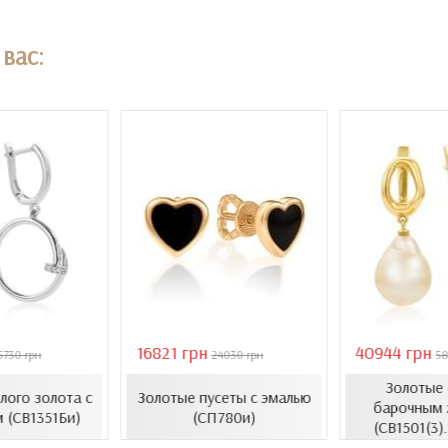
вас:
16821 грн
40944 грн
5730 грн
24030 грн
58
Золотые 
елого золота с
Золотые пусеты с эмалью
барочным 
 (СВ1351Би)
(СП780и)
(СВ1501(3)