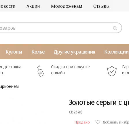
Новости
Акции
Молодоженам
Отзывы
Кулоны
Колье
Другие украшения
Коллекции
я доставка
Скидка при покупке
Гар
рн
онлайн
изд
цирконием
Золотые серьги с 
СВ237и)
Продано
Добавить в изб