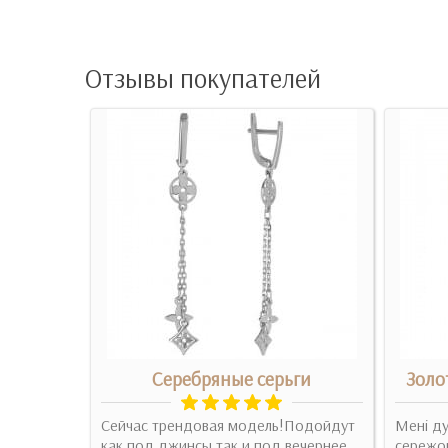
Отзывы покупателей
ги
Серебряные серьги
Золо
 вишукані!
Сейчас трендовая модель!Подойдут
Мені д
как под джинсы так и под вечернее
сережок