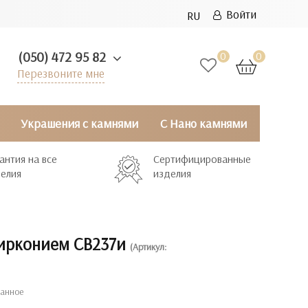
Войти
RU
(050) 472 95 82
0
0
Перезвоните мне
Украшения с камнями
С Нано камнями
антия на все
Сертифицированные
елия
изделия
цирконием СВ237и
(Артикул:
ранное