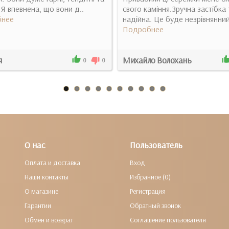
. Я впевнена, що вони д..
свого каміння.Зручна застібка 
нее
надійна. Це буде незрівнянний
Подробнее
я
Михайло Волохань
0
0
О нас
Пользователь
Оплата и доставка
Вход
Наши контакты
Избранное (0)
О магазине
Регистрация
Гарантии
Обратный звонок
Обмен и возврат
Соглашение пользователя