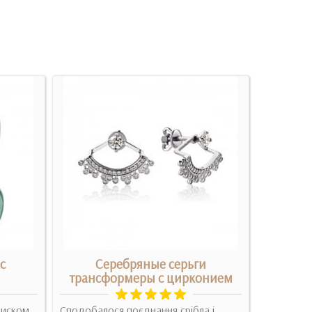
с
Серебряные серьги
С
трансформеры с цирконием
Бездоганн
лиском
Сподобалося поєднання срібла і
ізюменку ї