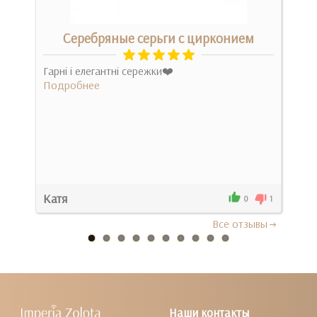
м
Серебряные серьги с цирконием
ежки
Гарні і елегантні сережки❤️
Они 
Подробнее
Под
Катя
Уль
0
0
1
Все отзывы
Наши контакты