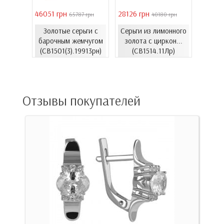
46051 грн
28126 грн
41731 
 грн
65787 грн
40180 грн
Золотые серьги с
Серьги из лимонного
еты с
Золо
барочным жемчугом
золота с циркон...
06.4и)
цирко
(СВ1501(3).19913рн)
(СВ1514.11Лр)
Отзывы покупателей