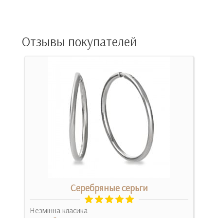
Отзывы покупателей
Серебряные серьги
Незмінна класика
Стил