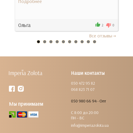
Подробнее
Под
Ольга
Іва
0
2
0
Все отзывы
Наши контакты
050 472 95 82
068 823 71 07
050 980 66 94 - Опт
Мы принимаем
С 8:00 до 20:00
ПН – ВС
info@imperiazolota.ua