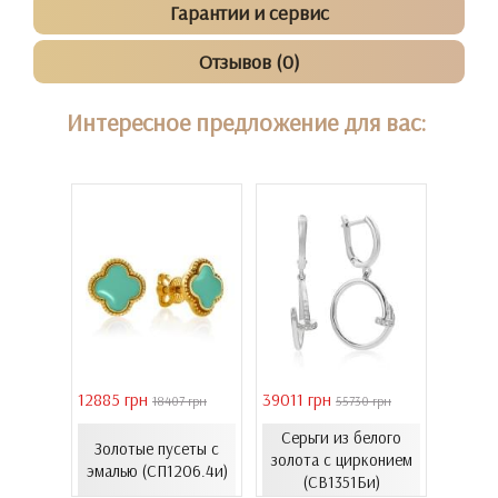
Гарантии и сервис
Отзывов (0)
Интересное предложение для вас:
12885 грн
39011 грн
16821 
 грн
18407 грн
55730 грн
Серьги из белого
еты с
Золотые пусеты с
Золо
золота с цирконием
36к)
эмалью (СП1206.4и)
эмал
(СВ1351Би)