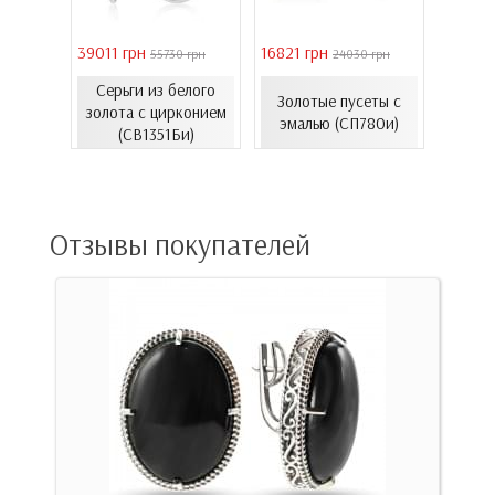
39011 грн
16821 грн
40944 
 грн
55730 грн
24030 грн
Серьги из белого
Золо
еты с
Золотые пусеты с
золота с цирконием
бароч
06.4и)
эмалью (СП780и)
(СВ1351Би)
(СВ150
Отзывы покупателей