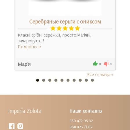
 с
Серебряные серьги с ониксом
Класні срібні сережки, просто магічні,
Сей
зачаровують!
джи
Подробнее
крас
Под
Марія
Али
0
0
0
Все отзывы
Наши контакты
050 472 95 82
068 823 71 07