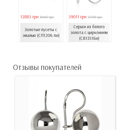
12885 грн
39011 грн
16821 
18407 грн
55730 грн
елого
Серьги из белого
с
Золотые пусеты с
Золо
золота с цирконием
...
эмалью (СП1206.4и)
эмал
(СВ1351Би)
00Бнк)
Отзывы покупателей