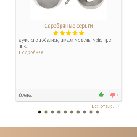
Серебряные серьги
я,
Дуже сподобались, цікава модель, мрію про
Відм
а.
них.
диз
Подробнее
Под
Олена
Сві
0
0
1
Все отзывы