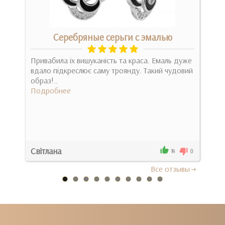
Серебряные серьги с эмалью
ньої
Привабила їх вишуканість та краса. Емаль дуже
Сти
вдало підкреслює саму троянду. Такий чудовий
при
образ!..
стил
Подробнее
Под
Світлана
Гал
0
14
0
Все отзывы