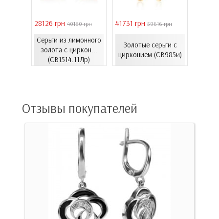
28126 грн
41731 грн
16821 
 грн
40180 грн
59616 грн
Серьги из лимонного
еты с
Золотые серьги с
Золо
золота с циркон...
06.4и)
цирконием (СВ985и)
эмал
(СВ1514.11Лр)
Отзывы покупателей