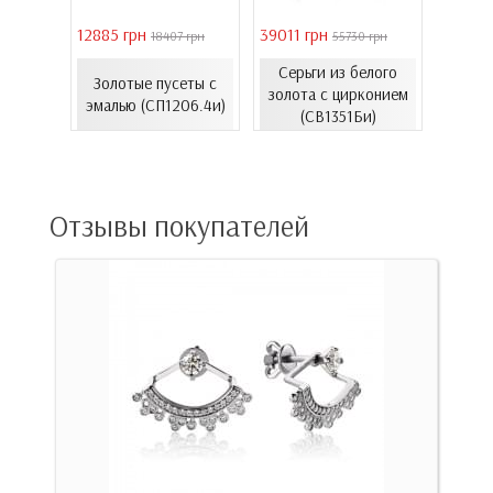
12885 грн
39011 грн
16821 
 грн
18407 грн
55730 грн
Серьги из белого
еты с
Золотые пусеты с
Золо
золота с цирконием
36к)
эмалью (СП1206.4и)
эмал
(СВ1351Би)
Отзывы покупателей