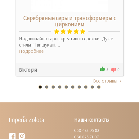
м
Серебряные серьги трансформеры с
цирконием
ах у
Дуж
Надзвичайно гарні, креативні сережки. Дуже
них.
стильні і вишукані. ..
Под
Подробнее
Вікторія
Оле
0
3
0
Все отзывы
Наши контакты
050 472 95 82
068 823 71 07