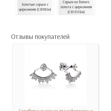
Серьги из белого
еты с
Золотые серьги с
Золо
золота с цирконием
06.4и)
цирконием (СВ985и)
эмал
(СВ1351Би)
Отзывы покупателей