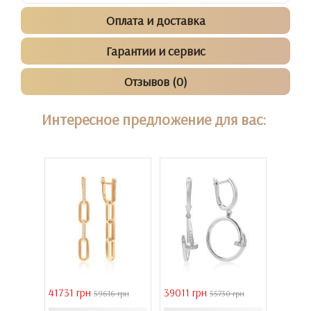
Оплата и доставка
Гарантии и сервис
Отзывов (0)
Интересное предложение для вас:
41731 грн
39011 грн
16821 
 грн
59616 грн
55730 грн