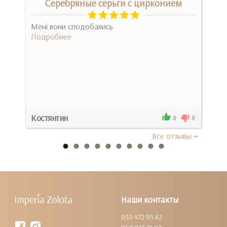
Серебряные серьги с цирконием
С
е
Мені вони сподобались
Подробнее
Диз
піді
Под
Костянтин
Зла
0
0
0
Все отзывы
Наши контакты
050 472 95 82