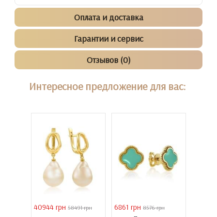
Оплата и доставка
Гарантии и сервис
Отзывов (0)
Интересное предложение для вас:
40944 грн
6861 грн
46051 
 грн
58491 грн
8576 грн