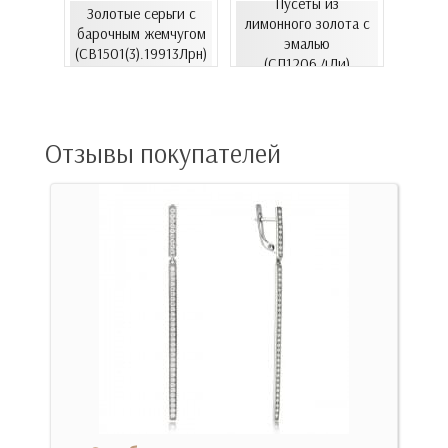
Пусеты из
Золотые серьги с
Золо
еты с
лимонного золота с
барочным жемчугом
бароч
06.4и)
эмалью
(СВ1501(3).19913Лрн)
(СВ15
(СП1206.4Ли)
Отзывы покупателей