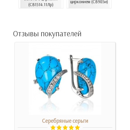
06.4и)
цирконием (СВ985и)
(СВ1514.11Лр)
(
Отзывы покупателей
 с
Серебряные серьги