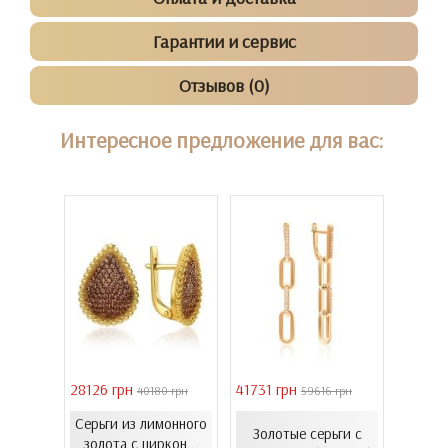
Гарантии и сервис
Отзывов (0)
Интересное предложение для вас:
28126 грн
41731 грн
39011 
 грн
40180 грн
59616 грн
Серьги из лимонного
Серь
еты с
Золотые серьги с
золота с циркон...
золот