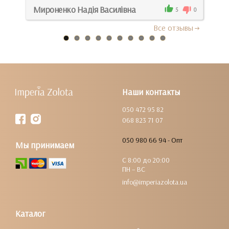
Мироненко Надія Василівна
Рен
0
5
0
Все отзывы
Наши контакты
050 472 95 82
068 823 71 07
050 980 66 94 - Опт
Мы принимаем
С 8:00 до 20:00
ПН – ВС
info@imperiazolota.ua
Каталог