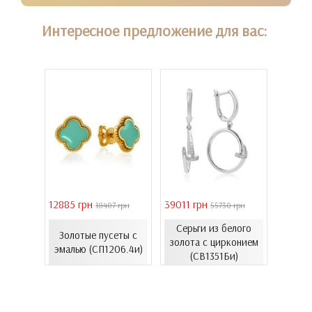
Интересное предложение для вас:
12885 грн
39011 грн
16821 
18407 грн
55730 грн
елого
Серьги из белого
с
Золотые пусеты с
Золо
золота с цирконием
...
эмалью (СП1206.4и)
эмал
(СВ1351Би)
00Бнк)