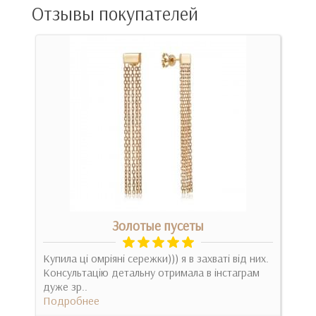
Отзывы покупателей
Золотые пусеты
Купила ці омріяні сережки))) я в захваті від них.
Любл
Консультацію детальну отримала в інстаграм
Под
дуже зр..
Подробнее