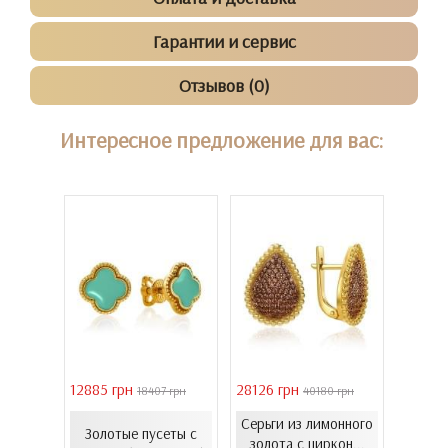
Гарантии и сервис
Отзывов (0)
Интересное предложение для вас:
12885 грн
28126 грн
41731 
30 грн
18407 грн
40180 грн
елого
Серьги из лимонного
с
Золотые пусеты с
Золо
золота с циркон...