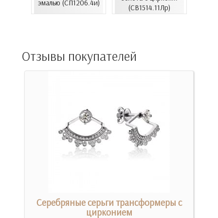
...
эмалью (СП1206.4и)
цирко
(СВ1514.11Лр)
00Бнк)
Отзывы покупателей
м
Серебряные серьги трансформеры с
цирконием