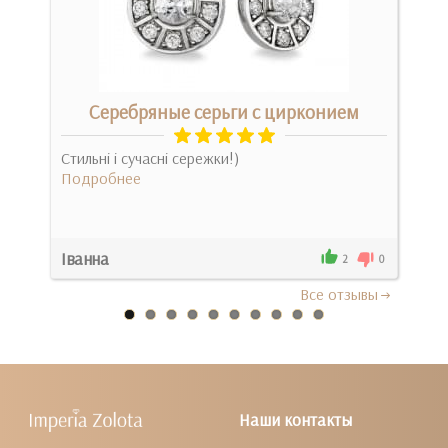
м
Серебряные серьги с цирконием
ий
Стильні і сучасні сережки!)
Сере
мені
Подробнее
буде
Под
Іванна
Рен
0
2
0
Все отзывы
Наши контакты