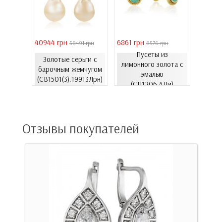
40944 грн
6861 грн
46051 
 грн
58491 грн
8576 грн
Пусеты из
Золотые серьги с
Золо
еты с
лимонного золота с
барочным жемчугом
бароч
06.4и)
эмалью
(СВ1501(3).19913Лрн)
(СВ15
(СП1206.4Ли)
Отзывы покупателей