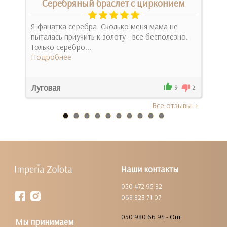
Серебряный браслет с цирконием
Я фанатка серебра. Сколько меня мама не
Клас
пыталась приучить к золоту - все бесполезно.
на р
Только серебро...
Под
Подробнее
Луговая
Діа
1
3
2
Все отзывы
Наши контакты
050 472 95 82
068 823 71 07
050 980 66 94 - Опт
Мы принимаем