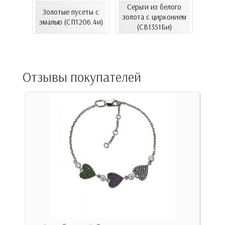
елого
Серьги из белого
с
Золотые пусеты с
Золо
золота с цирконием
...
эмалью (СП1206.4и)
эмал
(СВ1351Би)
00Бнк)
Отзывы покупателей