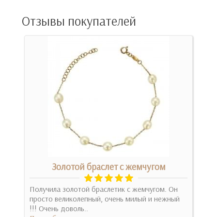
Отзывы покупателей
Золотой браслет с жемчугом
Получила золотой браслетик с жемчугом. Он
Ней
ять
просто великолепный, очень милый и нежный
кол
!!! Очень доволь..
паль