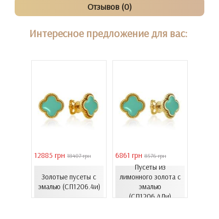
Отзывов (0)
Интересное предложение для вас:
12885 грн
6861 грн
46051 
 грн
18407 грн
8576 грн
Пусеты из
з
Золо
Золотые пусеты с
лимонного золота с
лота с
бароч
эмалью (СП1206.4и)
эмалью
992Лк)
(СВ15
(СП1206.4Ли)