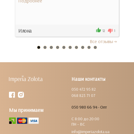
Подробнее
Под
Илона
Нат
0
12
1
Все отзывы
Наши контакты
050 472 95 82
068 823 71 07
050 980 66 94 - Опт
Мы принимаем
С 8:00 до 20:00
ПН – ВС
info@imperiazolota.ua