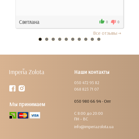
Под
Светлана
Мар
0
0
0
Все отзывы
Наши контакты
050 472 95 82
068 823 71 07
050 980 66 94 - Опт
Мы принимаем
С 8:00 до 20:00
ПН – ВС
info@imperiazolota.ua